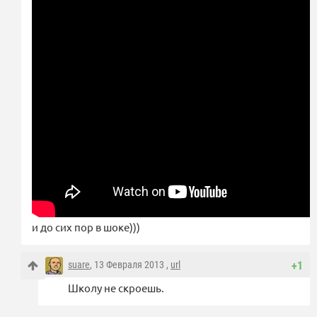
и до сих пор в шоке)))
suare
, 13 Февраля 2013 ,
url
+1
Школу не скроешь.