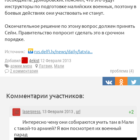
инструкторы по подготовке малийских военных, поэтому в
боевых действиях они участвовать не станут.
Окончательное решение по этому вопрос должен принять
Сейм. Правительство попросит сделать это в срочном
порядке.
Источник:
rus.delfi.lv/news/daily/latvia...
Добавил
4ekist
12 Февраля 2013
армии мира
Латвия
,
Мали
2 комментария
проблема (4)
Комментарии участников:
laserpress
, 13 Февраля 2013 ,
url
+2
Интересно чему они собираются учить там в Мали
с такой-то армией? Я вон посмотрел их военный
парад