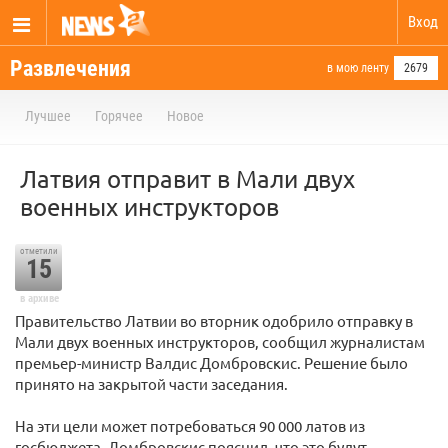
Вход
Развлечения
в мою ленту
2679
Лучшее
Горячее
Новое
Латвия отправит в Мали двух
военных инструкторов
отметили
15
в архиве
Правительство Латвии во вторник одобрило отправку в
Мали двух военных инструкторов, сообщил журналистам
премьер-министр Валдис Домбровскис. Решение было
принято на закрытой части заседания.
На эти цели может потребоваться 90 000 латов из
госбюджета. Домбровскис пояснил, что это будут