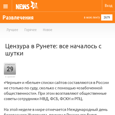
Вход
Развлечения
в мою ленту
2679
Лучшее
Горячее
Новое
Цензура в Рунете: все началось с
шутки
отметили
29
в архиве
«Черные» и «белые» списки сайтов составляются в России
не столько по суду, сколько с помощью «озабоченной
общественности». При этом возглавляют общественные
советы сотрудники МВД, ФСБ, ФСКН и РПЦ.
На этой неделе в мире отмечается Международный день
безопасного Интернета, причем в России его будут