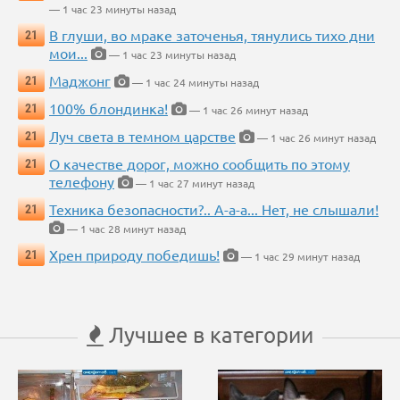
— 1 час 23 минуты назад
В глуши, во мраке заточенья, тянулись тихо дни
21
мои...
— 1 час 23 минуты назад
Маджонг
21
— 1 час 24 минуты назад
100% блондинка!
21
— 1 час 26 минут назад
Луч света в темном царстве
21
— 1 час 26 минут назад
О качестве дорог, можно сообщить по этому
21
телефону
— 1 час 27 минут назад
Техника безопасности?.. А-а-а... Нет, не слышали!
21
— 1 час 28 минут назад
Хрен природу победишь!
21
— 1 час 29 минут назад
Лучшее в категории