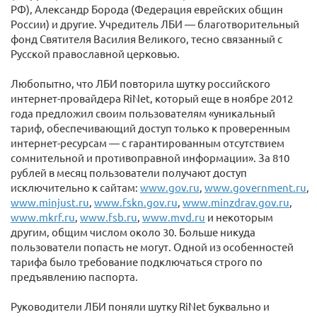
РФ), Александр Борода (Федерация еврейских общин
России) и другие. Учредитель ЛБИ — благотворительный
фонд Святителя Василия Великого, тесно связанный с
Русской православной церковью.
Любопытно, что ЛБИ повторила шутку российского
интернет-провайдера RiNet, который еще в ноябре 2012
года предложил своим пользователям «уникальный
тариф, обеспечивающий доступ только к проверенным
интернет-ресурсам — с гарантированным отсутствием
сомнительной и противоправной информации». За 810
рублей в месяц пользователи получают доступ
исключительно к сайтам:
www.gov.ru
,
www.government.ru
,
www.minjust.ru
,
www.fskn.gov.ru
,
www.minzdrav.gov.ru
,
www.mkrf.ru
,
www.fsb.ru
,
www.mvd.ru
и некоторым
другим, общим числом около 30. Больше никуда
пользователи попасть не могут. Одной из особенностей
тарифа было требование подключаться строго по
предъявлению паспорта.
Руководители ЛБИ поняли шутку RiNet буквально и