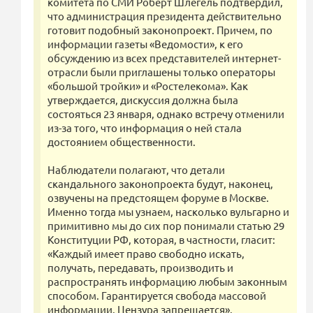
комитета по СМИ Роберт Шлегель подтвердил,
что администрация президента действительно
готовит подобный законопроект. Причем, по
информации газеты «Ведомости», к его
обсуждению из всех представителей интернет-
отрасли были приглашены только операторы
«большой тройки» и «Ростелекома». Как
утверждается, дискуссия должна была
состояться 23 января, однако встречу отменили
из-за того, что информация о ней стала
достоянием общественности.
Наблюдатели полагают, что детали
скандального законопроекта будут, наконец,
озвучены на предстоящем форуме в Москве.
Именно тогда мы узнаем, насколько вульгарно и
примитивно мы до сих пор понимали статью 29
Конституции РФ, которая, в частности, гласит:
«Каждый имеет право свободно искать,
получать, передавать, производить и
распространять информацию любым законным
способом. Гарантируется свобода массовой
информации. Цензура запрещается».