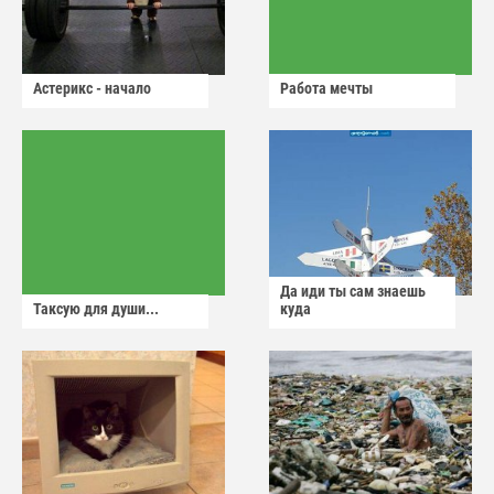
Астерикс - начало
Работа мечты
Да иди ты сам знаешь
Таксую для души...
куда