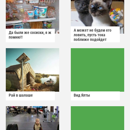
А может не будем его
Да были же сосиски, я ж
ловить, пусть тока
помню!!
поближе подойдет
Рай в шалаше
Вид Ялты