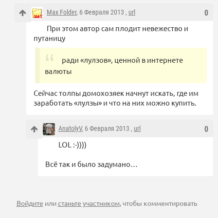
Max Folder
, 6 Февраля 2013 ,
url
0
При этом автор сам плодит невежество и
путаницу
ради «лулзов», ценной в интернете
валюты
Сейчас толпы домохозяек начнут искать, где им
заработать «лулзы» и что на них можно купить.
AnatolyV
, 6 Февраля 2013 ,
url
0
LOL :-))))
Всё так и было задумано…
Войдите
или
станьте участником
, чтобы комментировать