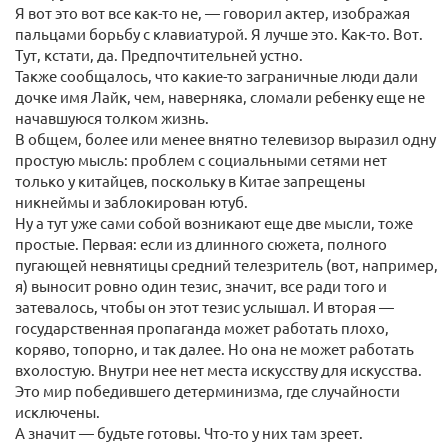
Я вот это вот все как-то не, — говорил актер, изображая
пальцами борьбу с клавиатурой. Я лучше это. Как-то. Вот.
Тут, кстати, да. Предпочтительней устно.
Также сообщалось, что какие-то заграничные люди дали
дочке имя Лайк, чем, наверняка, сломали ребенку еще не
начавшуюся толком жизнь.
В общем, более или менее внятно телевизор выразил одну
простую мысль: проблем с социальными сетями нет
только у китайцев, поскольку в Китае запрещены
никнеймы и заблокирован ютуб.
Ну а тут уже сами собой возникают еще две мысли, тоже
простые. Первая: если из длинного сюжета, полного
пугающей невнятицы средний телезритель (вот, например,
я) выносит ровно один тезис, значит, все ради того и
затевалось, чтобы он этот тезис услышал. И вторая —
государственная пропаганда может работать плохо,
коряво, топорно, и так далее. Но она не может работать
вхолостую. Внутри нее нет места искусству для искусства.
Это мир победившего детерминизма, где случайности
исключены.
А значит — будьте готовы. Что-то у них там зреет.