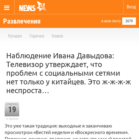
Вход
Развлечения
в мою ленту
2679
Лучшее
Горячее
Новое
Наблюдение Ивана Давыдова:
Телевизор утверждает, что
проблем с социальными сетями
нет только у китайцев. Это ж-ж-ж-ж
неспроста…
отметили
19
в архиве
Это уже такая традиция: выходные я заканчиваю
просмотром «Вестей недели» и «Воскресного времени».
Порочная, конечно, традиция, но зато это самый простой