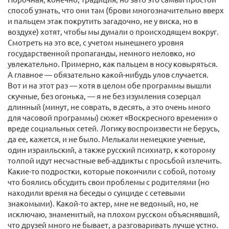
способ узнать, что они там (брови многозначительно вверх
и пальцем этак покрутить загадочно, не у виска, но в
воздухе) хотят, чтобы мы думали о происходящем вокруг.
Смотреть на это все, с учетом нынешнего уровня
государственной пропаганды, немного неловко, но
увлекательно. Примерно, как пальцем в носу ковыряться.
А главное — обязательно какой-нибудь улов случается.
Вот и на этот раз — хотя в целом обе программы вышли
скучные, без огонька, — я не без изумления созерцал
длинный (минут, не соврать, в десять, а это очень много
для часовой программы) сюжет «Воскресного времени» о
вреде социальных сетей. Логику воспроизвести не берусь,
да ее, кажется, и не было. Мелькали немецкие ученые,
один израильский, а также русский психиатр, к которому
толпой идут несчастные веб-аддикты с просьбой излечить.
Какие-то подростки, которые покончили с собой, потому
что боялись обсудить свои проблемы с родителями (но
находили время на беседы о суициде с сетевыми
знакомыми). Какой-то актер, мне не ведомый, но, не
исключаю, знаменитый, на плохом русском объяснявший,
что друзей много не бывает, а разговаривать лучше устно.