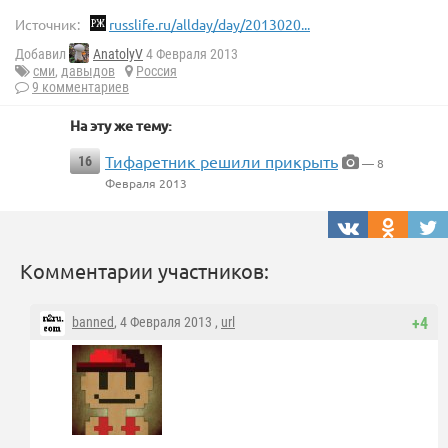
Источник:
russlife.ru/allday/day/2013020...
Добавил
AnatolyV
4 Февраля 2013
сми
,
давыдов
Россия
9 комментариев
На эту же тему:
Тифаретник решили прикрыть
16
— 8
Февраля 2013
Комментарии участников:
banned
, 4 Февраля 2013 ,
url
+4