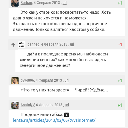
Barban
, 4 Февраля 2013 ,
url
+1
Это как у стариков: поквоктать-то надо. Хоть
давно уже и не хочется и не можется.
Эта власть не способна ни на одно энергичное
движение. Только виляться хвостом у собаки.
banned
, 4 Февраля 2013 ,
url
-1
да? а в последнее время мы наблюдаем
«виляния хвоста»? как могло бы выглядеть
«энергичное движение»?
bvv4096
, 4 Февраля 2013 ,
url
+1
«Что-то у них там зреет» — Чирей? Ждёмс…
AnatolyV
, 6 Февраля 2013 ,
url
+1
Продолжение сабжа:
lenta.ru/articles/2013/02/05/tvvsinternet/