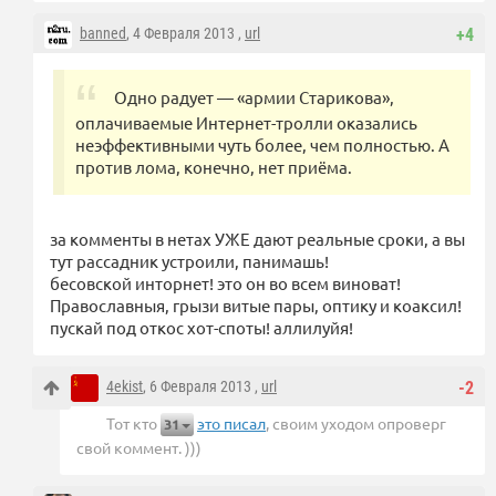
banned
, 4 Февраля 2013 ,
url
+4
Одно радует — «армии Старикова»,
оплачиваемые Интернет-тролли оказались
неэффективными чуть более, чем полностью. А
против лома, конечно, нет приёма.
за комменты в нетах УЖЕ дают реальные сроки, а вы
тут рассадник устроили, панимашь!
бесовской инторнет! это он во всем виноват!
Православныя, грызи витые пары, оптику и коаксил!
пускай под откос хот-споты! аллилуйя!
4ekist
, 6 Февраля 2013 ,
url
-2
Тот кто
это писал
, своим уходом опроверг
31
свой коммент. )))