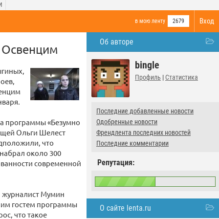
И
Вход
в мою ленту
2679
Об авторе
в Освенцим
bingle
ыгиных,
Профиль
|
Статистика
оев,
венцим
нваря.
Последние добавленные новости
ка программы «Безумно
Одобренные новости
дущей Ольги Шелест
Френдлента последних новостей
едположили, что
Последние комментарии
 набрал около 300
Репутация:
зованности современной
а, журналист Мумин
ним гостем программы
О сайте lenta.ru
ос, что такое