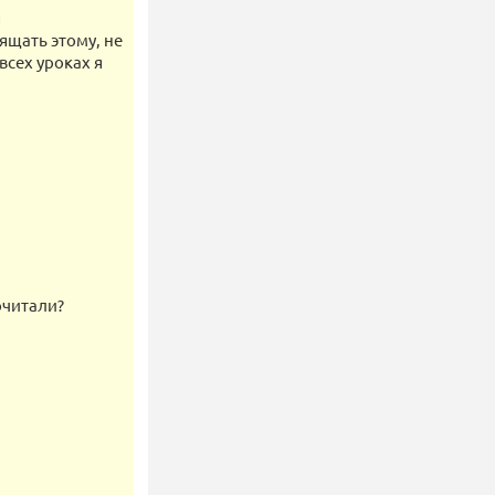
я
ящать этому, не
всех уроках я
очитали?