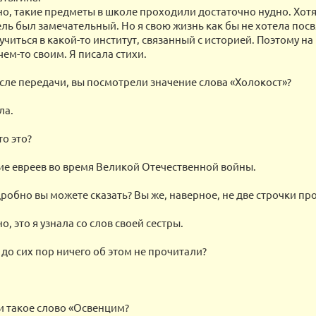
но, такие предметы в школе проходили достаточно нудно. Хот
ль был замечательный. Но я свою жизнь как бы не хотела посв
учиться в какой-то институт, связанный с историей. Поэтому на 
ем-то своим. Я писала стихи.
сле передачи, вы посмотрели значение слова «Холокост»?
ла.
о это?
ие евреев во время Великой Отечественной войны.
робно вы можете сказать? Вы же, наверное, не две строчки пр
о, это я узнала со слов своей сестры.
 до сих пор ничего об этом не прочитали?
 такое слово «Освенцим?