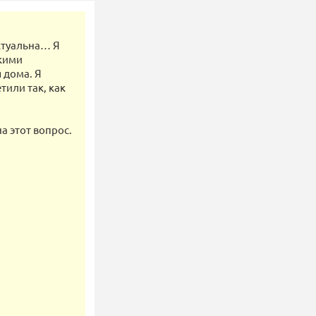
ектуальна… Я
якими
 дома. Я
тили так, как
а этот вопрос.