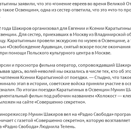
атыгины заявили, что это «гонение евреев во время Великой О
 такое Освенцим», одна из сестер ответила, что это «что-то пр
.
2 года Шакиров организовал для Евгении и Ксении Каратыгиных
венцим. Для сестер, приехавших в Москву из Владимирской об
ицу. Каратыгиным провели экскурсию по музею в Освенциме, а
ьм «Освобождение Аушвица», снятый вскоре после окончания
при помощи Польского культурного центра в Москве.
курсии и просмотра фильма оператор, сопровождавший Шакир
ывав здесь, волей-неволей мы оказались в числе тех, кто об эт
чатления Ксении Каратыгиной от поездки. — Стыдно, что тако
нимало этап в истории, советские войска приняли участие в о
 знали». По итогам поездки Каратыгиных в Освенцим Мумин 
кументальный фильм под рабочим названием «Холокост — клей
ыложен на сайте «Совершенно секретно».
кинорежиссер Мумин Шакиров вел на «Радио Свобода» програ
ничает с газетой «Совершенно секретно», которую возглавляе
а «Радио Свобода» Людмила Телень.