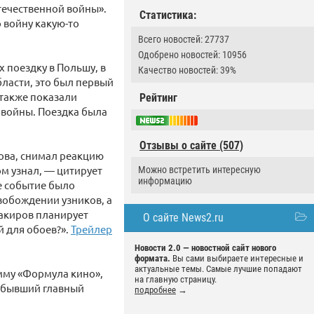
течественной войны».
Статистика:
о войну какую-то
Всего новостей: 27737
Одобрено новостей: 10956
 поездку в Польшу, в
Качество новостей: 39%
ласти, это был первый
 также показали
Рейтинг
 войны. Поездка была
Отзывы о сайте (507)
ова, снимал реакцию
ом узнал, — цитирует
Можно встретить интересную
информацию
е событие было
свобождении узников, а
Шакиров планирует
О сайте News2.ru
 для обоев?».
Трейлер
Новости 2.0 — новостной сайт нового
формата.
Вы сами выбираете интересные и
актуальные темы. Самые лучшие попадают
мму «Формула кино»,
на главную страницу.
т бывший главный
подробнее
→