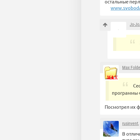
остальные пер
www.svoboda.
Jo-Jo
Max Folde
Се
программы 
Посмотрел их ф
rusinvent
,
В отлич
туда са