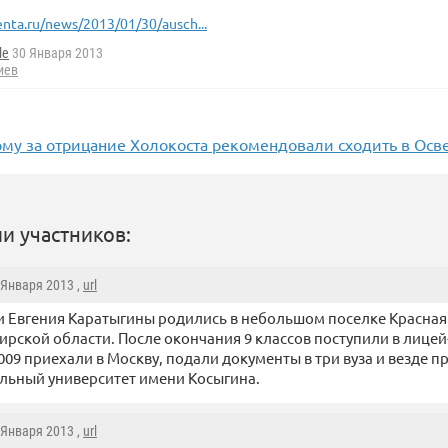
enta.ru/news/2013/01/30/ausch...
le
30 Января 2013
иев
му за отрицание Холокоста рекомендовали сходить в Ос
и участников:
0 Января 2013 ,
url
и Евгения Каратыгины родились в небольшом поселке Красная
рской области. После окончания 9 классов поступили в лицей
009 приехали в Москву, подали документы в три вуза и везде п
льный университет имени Косыгина.
0 Января 2013 ,
url