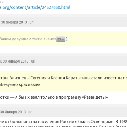
лы
org/content/article/24527650.html
, 30 Января 2013 ,
url
Зачем девушкам такие знания
?
29
r
, 30 Января 2013 ,
url
стры-близнецы Евгения и Ксения Каратыгины стали известны п
«Безумно красивые»
отки — я бы их взял только в программу «Развидеть!»
 30 Января 2013 ,
url
ие от большинства населения России я был в Освенциме. В 1989
м, когда месяц самостоятельно путешествовал по Польше (перв