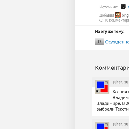
Источник:
l
Добавил
bing
10 комментар
На эту же тему:
Осуждённо
17
Комментари
suhan
, 3
Ксения 
Владими
Владимире. В 2
выбрали Тексти
suhan
, 3