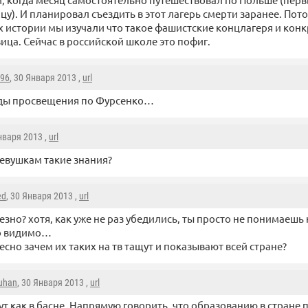
цу). И планировал съездить в этот лагерь смерти заранее. Пото
х истории мы изучали что такое фашистские концлагеря и кон
ица. Сейчас в российской школе это пофиг.
096
, 30 Января 2013 ,
url
ды просвещения по Фурсенко…
Января 2013 ,
url
евушкам такие знания?
ed
, 30 Января 2013 ,
url
езно? хотя, как уже не раз убедились, ты просто не понимаешь
о видимо…
есно зачем их таких на тв тащут и показывают всей стране?
uhan
, 30 Января 2013 ,
url
ут как в басне. Напрямую говорить, что образованию в стране 