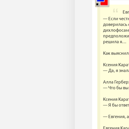
Ев
— Если честн
доверилась 
дихлофосами,
предположил
решила я…
Как выяснило
Ксения Кара
— Да, я знал
Алла Гербер
— Что бы вы 
Ксения Кара
— Я бы ответ
— Евгения, а
Евгения Кар