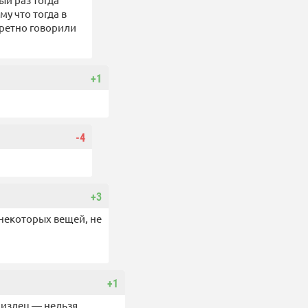
му что тогда в
кретно говорили
+1
-4
+3
 некоторых вещей, не
+1
пиздец — нельзя.