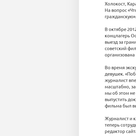
Холокост, Кар
На вопрос «Что
гражданскую»
В октябре 201
концлагерь Ос
выезд за гран
советский фил
организована 
Во время экс
девушек. «Поб
журналист впе
масштабно, за
мы об этом не
выпустить до
фильма был в
Журналист и 
теперь сотруд
редактор сайт