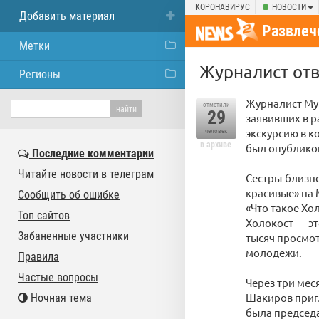
КОРОНАВИРУС
НОВОСТИ
Добавить материал
Развлеч
Метки
Журналист отв
Регионы
Журналист Мум
отметили
29
заявивших в р
экскурсию в к
человек
в архиве
был опубликов
Последние комментарии
Читайте новости в телеграм
Сестры-близне
красивые» на 
Сообщить об ошибке
«Что такое Хо
Топ сайтов
Холокост — эт
Забаненные участники
тысяч просмот
молодежи.
Правила
Частые вопросы
Через три мес
Шакиров приг
Ночная тема
была председа