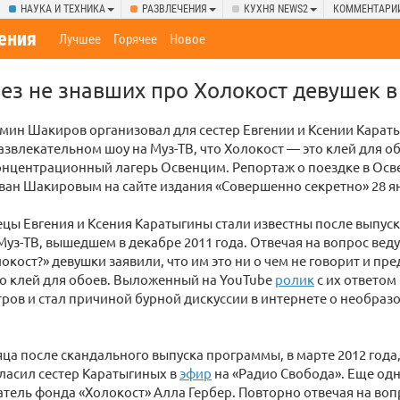
НАУКА И ТЕХНИКА
РАЗВЛЕЧЕНИЯ
КУХНЯ NEWS2
КОММЕНТАРИ
ения
Лучшее
Горячее
Новое
ез не знавших про Холокост девушек 
ин Шакиров организовал для сестер Евгении и Ксении Карат
азвлекательном шоу на Муз-ТВ, что Холокост — это клей для об
онцентрационный лагерь Освенцим. Репортаж о поездке в Ос
ан Шакировым на сайте издания «Совершенно секретно» 28 я
цы Евгения и Ксения Каратыгины стали известны после выпус
Муз-ТВ, вышедшем в декабре 2011 года. Отвечая на вопрос ве
локост?» девушки заявили, что им это ни о чем не говорит и пр
о клей для обоев. Выложенный на YouTube
ролик
с их ответом
ров и стал причиной бурной дискуссии в интернете о необра
яца после скандального выпуска программы, в марте 2012 год
ласил сестер Каратыгиных в
эфир
на «Радио Свобода». Еще од
тель фонда «Холокост» Алла Гербер. Повторно отвечая на вопр