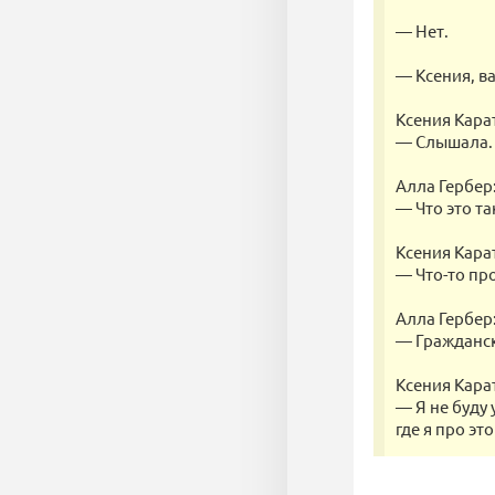
— Нет.
— Ксения, в
Ксения Кара
— Слышала.
Алла Гербер
— Что это та
Ксения Кара
— Что-то пр
Алла Гербер
— Гражданс
Ксения Кара
— Я не буду 
где я про эт