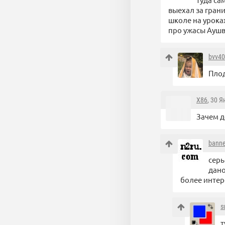
выехал за грани
школе на урока
про ужасы Аушв
bvv4
Пло
X86
, 30 
Зачем д
bann
серь
дан
более интер
s
т