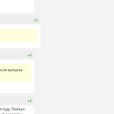
+2
+4
осле выпуска
+4
 году. Поехал
ый раз тогда