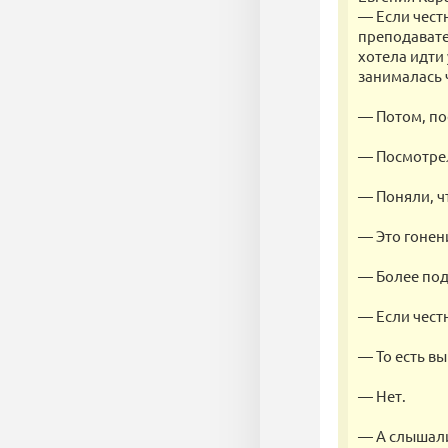
— Если чест
преподавате
хотела идти 
занималась ч
— Потом, по
— Посмотре
— Поняли, чт
— Это гонен
— Более под
— Если честн
— То есть вы
— Нет.
— А слышали