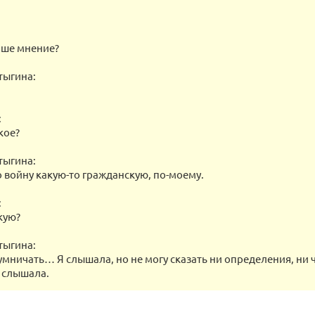
аше мнение?
тыгина:
:
кое?
тыгина:
о войну какую-то гражданскую, по-моему.
:
кую?
тыгина:
умничать… Я слышала, но не могу сказать ни определения, ни ч
о слышала.