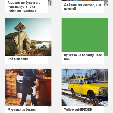
А может не будем его
Да были же сосиски, я ж
ловить, пусть тока
помню!!
поближе подойдет
Кушетка на веранде. Кос
Рай в шалаше
Коб
Мурашки забегали
Yellow subДРИЗИН