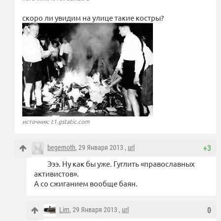
скоро ли увидим на улице такие костры?
источник: t1.gstatic.com
begemoth
, 29 Января 2013 ,
url
+3
Эээ. Ну как бы уже. Гуглить «православных
активистов».
А со сжиганием вообще баян.
Lim
, 29 Января 2013 ,
url
0