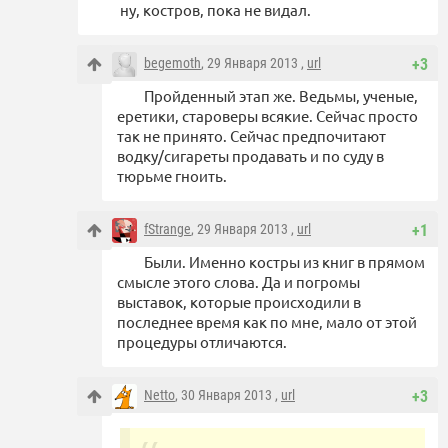
ну, костров, пока не видал.
begemoth
, 29 Января 2013 ,
url
+3
Пройденный этап же. Ведьмы, ученые,
еретики, староверы всякие. Сейчас просто
так не принято. Сейчас предпочитают
водку/сигареты продавать и по суду в
тюрьме гноить.
fStrange
, 29 Января 2013 ,
url
+1
Были. Именно костры из книг в прямом
смысле этого слова. Да и погромы
выставок, которые происходили в
последнее время как по мне, мало от этой
процедуры отличаются.
Netto
, 30 Января 2013 ,
url
+3