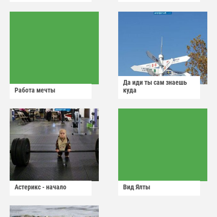
Да иди ты сам знаешь
Работа мечты
куда
Астерикс - начало
Вид Ялты