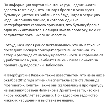
По информации портал «Фонтанка.ру», надпись могли
сделать те же люди, кто 9 января бросил в окно музея
бутылку с цитатой из Библии про блуд. Тогда в редакцию
издания пришло письмо, в котором один из
«петербургских казаков» признался, что бутылку бросил
один из их активистов. Полиция начала проверку, но о ее
результатах пока ничего не известно.
Сотрудники музея ранее пожаловались, что им в течение
последних месяцев приходят агрессивные письма. Их
авторы рассуждают на тему нравственности и спрашивают
у работников музея, не «боятся ли они гнева Божьего за
пропаганду педофилии Набокова».
«Петербургские Казаки» также известны тем, что из-за них в
октябре 2012 года отменили спектакль артиста Леонида
Мозгового «Лолита». Также они жаловались в прокуратуру
на выставку братьев Чепменов в Эрмитаже за то, что она
якобы оскорбляет верующих. Но надзорное ведомство
никаких нарушений в выставке не нашло.