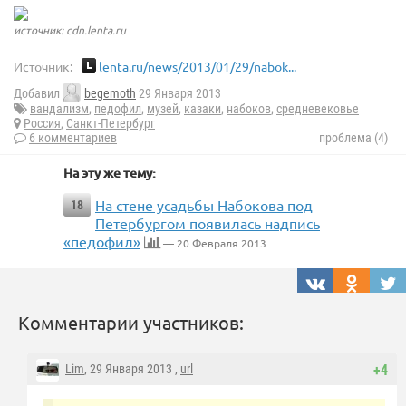
источник: cdn.lenta.ru
Источник:
lenta.ru/news/2013/01/29/nabok...
Добавил
begemoth
29 Января 2013
вандализм
,
педофил
,
музей
,
казаки
,
набоков
,
средневековье
Россия
,
Санкт-Петербург
6 комментариев
проблема (4)
На эту же тему:
На стене усадьбы Набокова под
18
Петербургом появилась надпись
«педофил»
— 20 Февраля 2013
Комментарии участников:
Lim
, 29 Января 2013 ,
url
+4