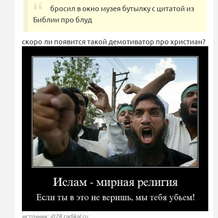
бросил в окно музея бутылку с цитатой из
Библии про блуд
скоро ли появится такой демотиватор про христиан?
источник: i078.radikal.ru