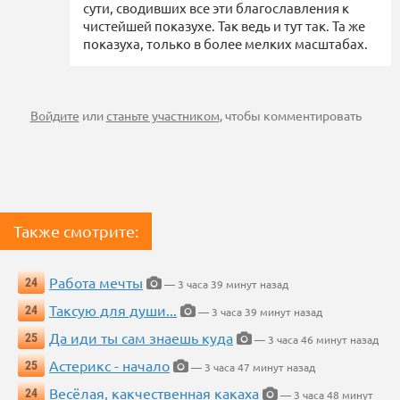
сути, сводивших все эти благославления к
чистейшей показухе. Так ведь и тут так. Та же
показуха, только в более мелких масштабах.
Войдите
или
станьте участником
, чтобы комментировать
Также смотрите:
Работа мечты
24
— 3 часа 39 минут назад
Таксую для души...
24
— 3 часа 39 минут назад
Да иди ты сам знаешь куда
25
— 3 часа 46 минут назад
Астерикс - начало
25
— 3 часа 47 минут назад
Весёлая, какчественная какаха
24
— 3 часа 48 минут