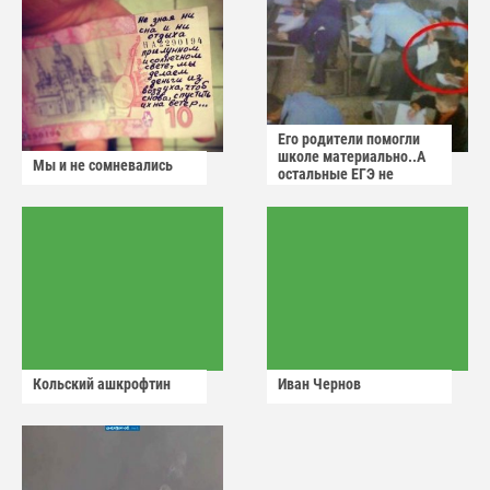
Его родители помогли
школе материально..А
Мы и не сомневались
остальные ЕГЭ не
сдадут
Кольский ашкрофтин
Иван Чернов