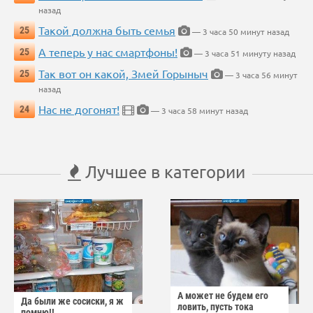
назад
Такой должна быть семья
25
— 3 часа 50 минут назад
А теперь у нас смартфоны!
25
— 3 часа 51 минуту назад
Так вот он какой, Змей Горыныч
25
— 3 часа 56 минут
назад
Нас не догонят!
24
— 3 часа 58 минут назад
Лучшее в категории
А может не будем его
Да были же сосиски, я ж
ловить, пусть тока
помню!!