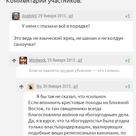
Комментарии участников:
AnatolyV
, 29 Января 2013 ,
url
+3
У меня с глазами всё в порядке?
Это ведь не языческий жрец, не шаман и не колдун-
самоучка?
Mindwork
, 29 Января 2013 ,
url
+2
Благославлять орудия убиения — это сильно.
thy
, 30 Января 2013 ,
url
+3
Я бы так не сказал, что «сильно».
Если впомнить крестовые походы на Ближний
Восток, то там священники всегда
благословляли войнов на «богоугодные» дела.
Да, я в курсе, что та «богоудность» была угодна
только властьпридержащим, вуалирующих
подобные вещи религиозными канонами, по