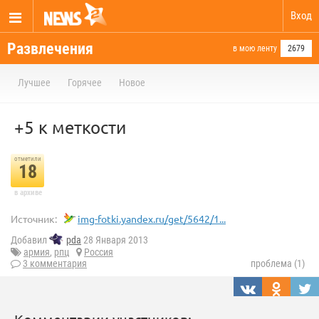
Вход
Развлечения
в мою ленту
2679
Лучшее
Горячее
Новое
+5 к меткости
отметили
18
в архиве
Источник:
img-fotki.yandex.ru/get/5642/1...
Добавил
pda
28 Января 2013
армия
,
рпц
Россия
3 комментария
проблема (1)