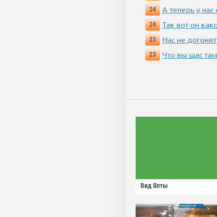
А теперь у нас
24
Так вот он ка
24
Нас не догонят
23
Что вы щас там
23
Вид Ялты