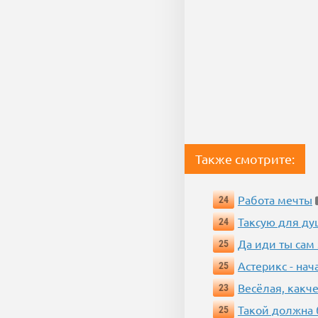
Также смотрите:
Работа мечты
24
Таксую для душ
24
Да иди ты сам
25
Астерикс - нач
25
Весёлая, какч
23
Такой должна 
25