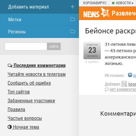
КОРОНАВИРУС
НОВОСТИ
Добавить материал
Развлеч
Метки
Бейонсе раскр
Регионы
31-летняя пев
отметили
23
— 43-летним 
американскому
человека
в архиве
жизнью.
Последние комментарии
Читайте новости в телеграм
Источник:
q
Сообщить об ошибке
Добавил
beg
нет коммента
Топ сайтов
Забаненные участники
Правила
Комментари
Частые вопросы
Ночная тема