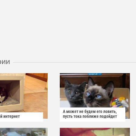
рии
А может не будем его ловить,
й интернет
пусть тока поближе подойдет