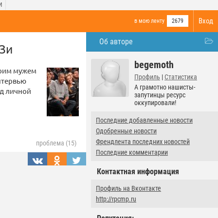
И
Вход
в мою ленту
2679
Об авторе
 Зи
begemoth
воим мужем
Профиль
|
Статистика
нтервью
А грамотно нашисты-
ад личной
запутинцы ресурс
оккупировали!
Последние добавленные новости
Одобренные новости
Френдлента последних новостей
проблема (15)
Последние комментарии
Контактная информация
Профиль на Вконтакте
http://rpcmp.ru