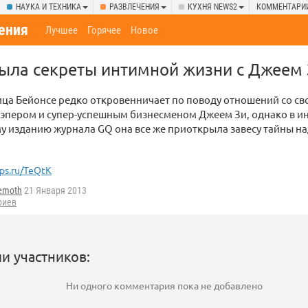
НАУКА И ТЕХНИКА
РАЗВЛЕЧЕНИЯ
КУХНЯ NEWS2
КОММЕНТАРИ
ения
Лучшее
Горячее
Новое
ыла секреты интимной жизни с Джеем
ица Бейонсе редко откровенничает по поводу отношений со с
рэпером и супер-успешным бизнесменом Джеем Зи, однако в и
 изданию журнала GQ она все же приоткрыла завесу тайны н
ps.ru/TeQtK
emoth
21 Января 2013
риев
и участников:
Ни одного комментария пока не добавлено