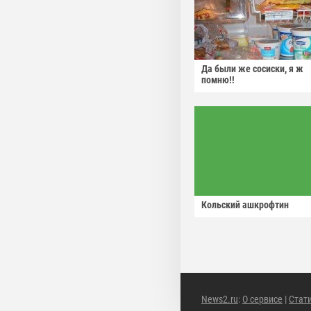
Да были же сосиски, я ж
помню!!
Кольский ашкрофтин
News2.ru
:
О сервисе
|
Стат