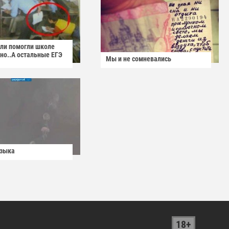
ели помогли школе
но..А остальные ЕГЭ
Мы и не сомневались
узыка
18+