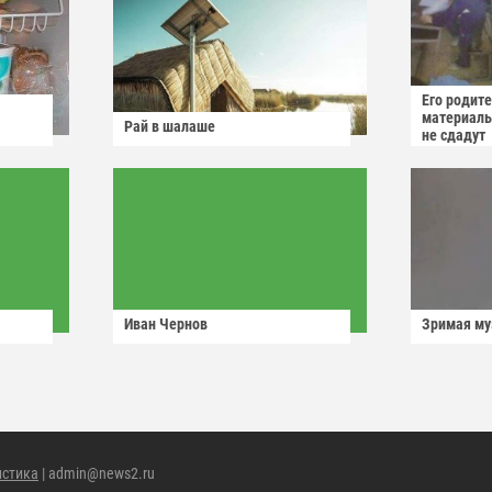
Его родит
материаль
Рай в шалаше
не сдадут
Иван Чернов
Зримая м
истика
| admin@news2.ru