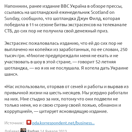
Напомним, ранее издание BBC Україна в обзоре прессы,
ссылаясь на шотландский еженедельник Scotland on
Sunday, сообщило, что шотландка Джун Филд, которая
победила в 11-м сезоне Битвы экстрасенсов на телеканале
СТБ, до сих пор не получила свой денежный приз.
Экстрасенс пожаловалась изданию, что ей до сих пор не
выплачено ни копейки из заработанных, по ее словам, 250
тысяч грн. «Многие предупреждали меня не ехать и не
участвовать в шоу в этой стране, — говорит 52-летняя
шотландка, — но я их не послушала. Я хотела дать Украине
шанс».
«Нас использовали, оторвав от семей и работы и вырвав из
привычной жизни на шесть месяцев. Мы усердно работали
на них. Мне стыдно за них, потому что они подвели не
только меня, но и свою страну своей ложью, обманом и
коррупцией», — цитирует ясновидящую издание.
Источник:
pda.korrespondent.net/business...
Добавил
Barban
14 Января 2013