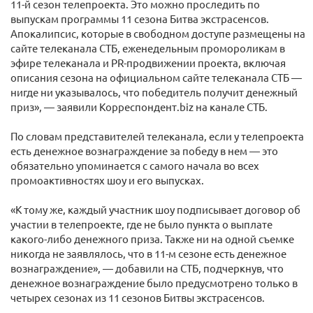
11-й сезон телепроекта. Это можно проследить по
выпускам программы 11 сезона Битва экстрасенсов.
Апокалипсис, которые в свободном доступе размещены на
сайте телеканала СТБ, еженедельным промороликам в
эфире телеканала и PR-продвижении проекта, включая
описания сезона на официальном сайте телеканала СТБ —
нигде ни указывалось, что победитель получит денежный
приз», — заявили Корреспондент.biz на канале СТБ.
По словам представителей телеканала, если у телепроекта
есть денежное вознаграждение за победу в нем — это
обязательно упоминается с самого начала во всех
промоактивностях шоу и его выпусках.
«К тому же, каждый участник шоу подписывает договор об
участии в телепроекте, где не было пункта о выплате
какого-либо денежного приза. Также ни на одной съемке
никогда не заявлялось, что в 11-м сезоне есть денежное
вознаграждение», — добавили на СТБ, подчеркнув, что
денежное вознаграждение было предусмотрено только в
четырех сезонах из 11 сезонов Битвы экстрасенсов.