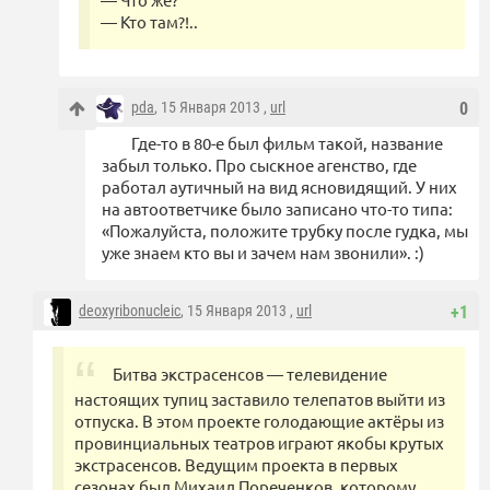
— Кто там?!..
pda
, 15 Января 2013 ,
url
0
Где-то в 80-е был фильм такой, название
забыл только. Про сыскное агенство, где
работал аутичный на вид ясновидящий. У них
на автоответчике было записано что-то типа:
«Пожалуйста, положите трубку после гудка, мы
уже знаем кто вы и зачем нам звонили». :)
deoxyribonucleic
, 15 Января 2013 ,
url
+1
Битва экстрасенсов — телевидение
настоящих тупиц заставило телепатов выйти из
отпуска. В этом проекте голодающие актёры из
провинциальных театров играют якобы крутых
экстрасенсов. Ведущим проекта в первых
сезонах был Михаил Пореченков, которому