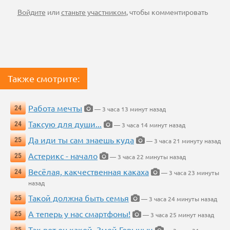
Войдите
или
станьте участником
, чтобы комментировать
Также смотрите:
Работа мечты
24
— 3 часа 13 минут назад
Таксую для души...
24
— 3 часа 14 минут назад
Да иди ты сам знаешь куда
25
— 3 часа 21 минуту назад
Астерикс - начало
25
— 3 часа 22 минуты назад
Весёлая, какчественная какаха
24
— 3 часа 23 минуты
назад
Такой должна быть семья
25
— 3 часа 24 минуты назад
А теперь у нас смартфоны!
25
— 3 часа 25 минут назад
Так вот он какой, Змей Горыныч
25