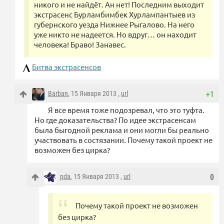
никого и не найдёт. Ан нет! Последним выходит
экстрасенс Бурламбимбек Хурлампантыев из
губернского уезда Нижнее Рыгалово. На него
уже никто не надеется. Но вдруг… он находит
человека! Браво! Занавес.
Битва экстрасенсов
Barban
, 15 Января 2013 ,
url
+1
Я все время тоже подозревал, что это туфта.
Но где доказательства? По идее экстрасенсам
была быгодной реклама и они могли бы реально
участвовать в состязании. Почему такой проект не
возможен без цирка?
pda
, 15 Января 2013 ,
url
0
Почему такой проект не возможен
без цирка?