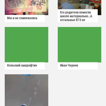
Его родители помогли
школе материально..А
Мы и не сомневались
остальные ЕГЭ не
сдадут
Кольский ашкрофтин
Иван Чернов