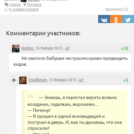
обида
Украина
6 комментариев
проблема (3)
Комментарии участников:
Barban
, 14 Января 2013 ,
url
+10
Не хватило бабушке экстрасенсорики предвидеть
кидок.
Equilibrium
, 15 Января 2013 ,
url
+5
— Знаешь, я перестал верить всяким
колдунам, гадалкам, ворожеям…
— Почему?
— Я пришел к одной ясновидящей и
постучал в дверь. И, как ты думаешь, что она
спросила?
— Что же?