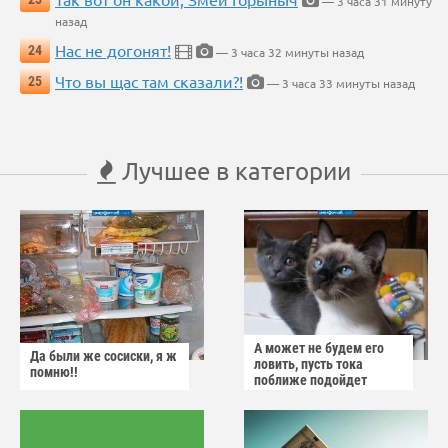
— 3 часа 31 минуту
назад
Нас не догонят!
24
— 3 часа 32 минуты назад
Что вы щас там сказали?!
25
— 3 часа 33 минуты назад
Лучшее в категории
А может не будем его
Да были же сосиски, я ж
ловить, пусть тока
помню!!
поближе подойдет