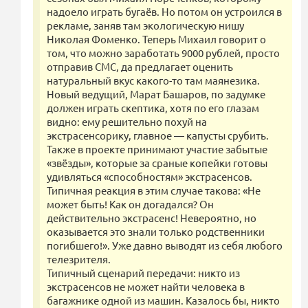
надоело играть бугаёв. Но потом он устроился в
рекламе, заняв там экологическую нишу
Николая Фоменко. Теперь Михаил говорит о
том, что можно заработать 9000 рублей, просто
отправив СМС, да предлагает оценить
натуральный вкус какого-то там маянезика.
Новый ведущий, Марат Башаров, по задумке
должен играть скептика, хотя по его глазам
видно: ему решительно похуй на
экстрасенсорику, главное — капусты срубить.
Также в проекте принимают участие забытые
«звёзды», которые за сраные копейки готовы
удивляться «способностям» экстрасенсов.
Типичная реакция в этим случае такова: «Не
может быть! Как он догадался? Он
действительно экстрасенс! Невероятно, но
оказывается это знали только родственники
погибшего!». Уже давно выводят из себя любого
телезрителя.
Типичный сценарий передачи: никто из
экстрасенсов не может найти человека в
багажнике одной из машин. Казалось бы, никто