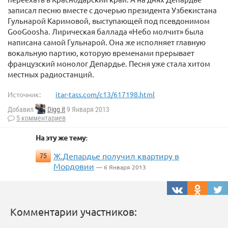
записал песню вместе с дочерью президента Узбекистана
Гульнарой Каримовой, выступающей под псевдонимом
GooGoosha. Лирическая баллада «Небо молчит» была
написана самой Гульнарой. Она же исполняет главную
вокальную партию, которую временами прерывает
французский монолог Депардье. Песня уже стала хитом
местных радиостанций.
Источник:
itar-tass.com/c13/617198.html
Добавил
Digg it
9 Января 2013
5 комментариев
На эту же тему:
Ж.Депардье получил квартиру в
75
Мордовии
— 6 Января 2013
Комментарии участников: