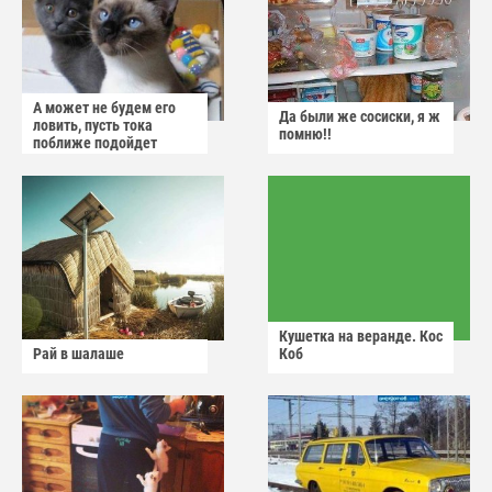
А может не будем его
Да были же сосиски, я ж
ловить, пусть тока
помню!!
поближе подойдет
Кушетка на веранде. Кос
Рай в шалаше
Коб