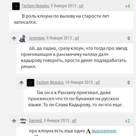
Factum Regulus
, 9 Января 2013 ,
url
+4
В роль клоуна по вызову на старости лет
записался.
svarogue
, 9 Января 2013 ,
url
0
ой, да ладно, сразу клоун, что тогда про звезд
приезжающих к рамзанчеку «аллах дал»
кадырову говорить, просто денег подзаработать
решил.
Factum Regulus
, 10 Января 2013 ,
url
0
Так он и к Рамзану приезжал, даже
произносил что то по бумажке на русском
языке. То ли Слава Кадырову, то ли что еще.
banned
, 9 Января 2013 ,
url
+2
про клоуна есть еще одно
выражение