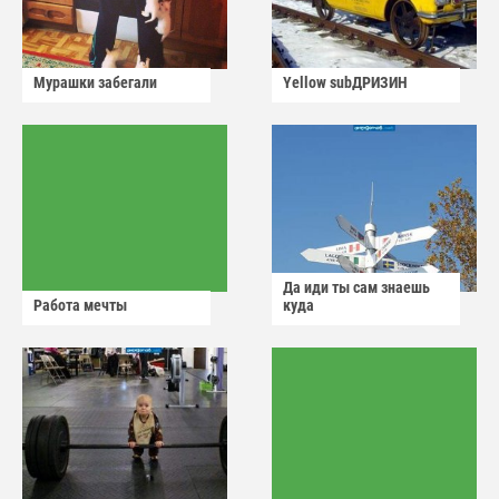
Мурашки забегали
Yellow subДРИЗИН
Да иди ты сам знаешь
Работа мечты
куда