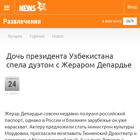
Вход
Развлечения
в мою ленту
2679
Лучшее
Горячее
Новое
Дочь президента Узбекистана
спела дуэтом с Жераром Депардье
отметили
24
в архиве
Жерар Депардье совсем недавно получил российский
паспорт, однако в России и ближнем зарубежье он уже
нарасхват. Актеру предложили стать министром культуры
Мордовии, пригласили возглавить Тюменский Драмтеатр и
переехать в Краснодарский край. А на днях Депардье