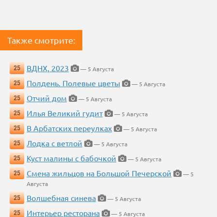
Также смотрите:
ВДНХ, 2023
25
— 5 Августа
Полдень. Полевые цветы
25
— 5 Августа
Отчий дом
25
— 5 Августа
Илья Великий гудит
25
— 5 Августа
В Арбатских переулках
25
— 5 Августа
Лодка с ветлой
25
— 5 Августа
Куст малины с бабочкой
25
— 5 Августа
Смена жильцов на Большой Печерской
25
— 5
Августа
Волшебная синева
25
— 5 Августа
Интерьер ресторана
25
— 5 Августа