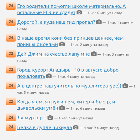
Его родители помогли школе материально..А
24
остальные ЕГЭ не сдадут
— 1 час 0 минут назад
Дорогой, а куда наш гид пропал?
24
— 1 час 1 минуту
назад
В наше время кони без принцев ценнее, чем
24
принцы с конями
— 1 час 2 минуты назад
Дай Джим на счастье лапу мне
23
— 1 час 3 минуты
назад
Город-курорт Анадырь +10 в августе добро
23
пожаловать
— 1 час 4 минуты назад
А в центре наш учитель по муз.литературе))
24
— 1
час 5 минут назад
Когда я ем, я глух и нем, хитёр и быстр, и
22
дьявольски умён
— 1 час 6 минут назад
Ля мур-р-р...
24
— 1 час 7 минут назад
Белка в дупле чихнула
24
— 1 час 9 минут назад