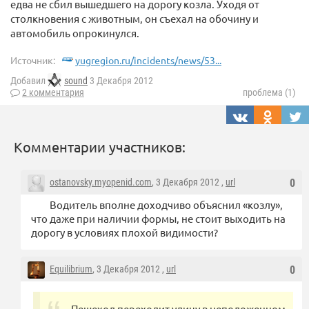
едва не сбил вышедшего на дорогу козла. Уходя от
столкновения с животным, он съехал на обочину и
автомобиль опрокинулся.
Источник:
yugregion.ru/incidents/news/53...
Добавил
sound
3 Декабря 2012
2 комментария
проблема (1)
Комментарии участников:
ostanovsky.myopenid.com
, 3 Декабря 2012 ,
url
0
Водитель вполне доходчиво объяснил «козлу»,
что даже при наличии формы, не стоит выходить на
дорогу в условиях плохой видимости?
Equilibrium
, 3 Декабря 2012 ,
url
0
Пешеход переходит улицу в неположенном