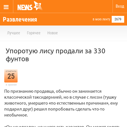
Вход
Развлечения
в мою ленту
2679
Лучшее
Горячее
Новое
Упоротую лису продали за 330
фунтов
отметили
25
в архиве
По признанию продавца, обычно он занимается
классической таксидермией, но в случае с лисом (тушку
животного, умершего «по естественным причинам», ему
подарил друг) решил попробовать сделать что-то
необычное.
«Он не идеален, но у него есть характер. Он может сидеть