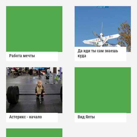
Да иди ты сам знаешь
Работа мечты
куда
Астерикс - начало
Вид Ялты