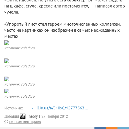
на шкафе, стуле, кресле или постаменте», — написал автор
чучела.
«Упоротый лис» стал героем многочисленных коллажей,
часто на картинках он изображен в самых неожиданных
местах
источник: ruledi.ru
источник: ruledi.ru
источник: ruledi.ru
источник: ruledi.ru
Источник:
ki.ill.in.ua/a/510x0/12777563....
Добавил
Theory T
27 Ноября 2012
нет комментариев