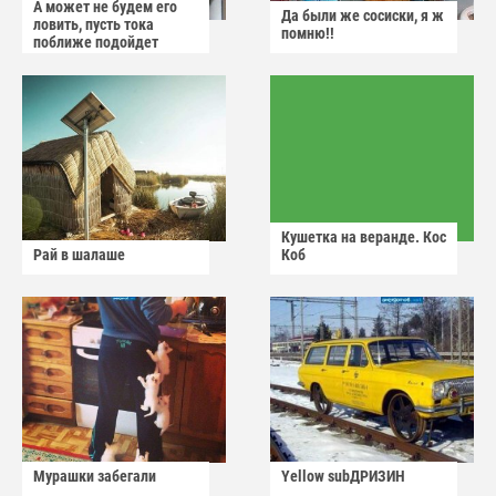
А может не будем его
Да были же сосиски, я ж
ловить, пусть тока
помню!!
поближе подойдет
Кушетка на веранде. Кос
Рай в шалаше
Коб
Мурашки забегали
Yellow subДРИЗИН