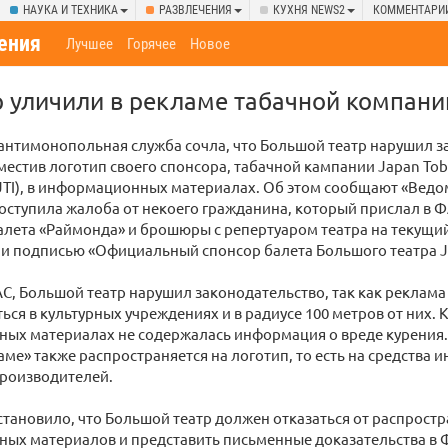
НАУКА И ТЕХНИКА
РАЗВЛЕЧЕНИЯ
КУХНЯ NEWS2
КОММЕНТАРИ
ения
Лучшее
Горячее
Новое
 уличили в рекламе табачной компани
нтимонопольная служба сочла, что Большой театр нарушил з
местив логотип своего спонсора, табачной кампании Japan To
 (JTI), в информационных материалах. Об этом сообщают «Ведо
оступила жалоба от некоего гражданина, который прислал в 
лета «Раймонда» и брошюры с репертуаром театра на текущий
 и подписью «Официальный спонсор балета Большого театра JT
, Большой театр нарушил законодательство, так как реклама
ься в культурных учреждениях и в радиусе 100 метров от них. К
ых материалах не содержалась информация о вреде курения. 
аме» также распространяется на логотип, то есть на средства
производителей.
тановило, что Большой театр должен отказаться от распрост
ых материалов и представить письменные доказательства в Ф