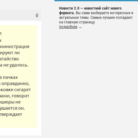
Новости 2.0 — новостной сайт нового
формата.
Вы сами выбираете интересные и
0
актуальные темы. Самые лучшие попадают
на главную страницу.
подробнее
→
е
х
Администрация
иируют ли
атайство
 не удалось.
а пачках
м оправданно,
аковке сигарет
вами, говорит
рошюры не
ушается он.
утверждает