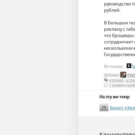
руководство т
рублей.
В Большом теа
рекламу с таб
что брошюры с
сотрудничает 
несколькими 
Государствен
Источник:
l
Добавил
Fire
курение
,
штр
1 комментари
На эту же тему:
Балет «Зо
19
Комментари