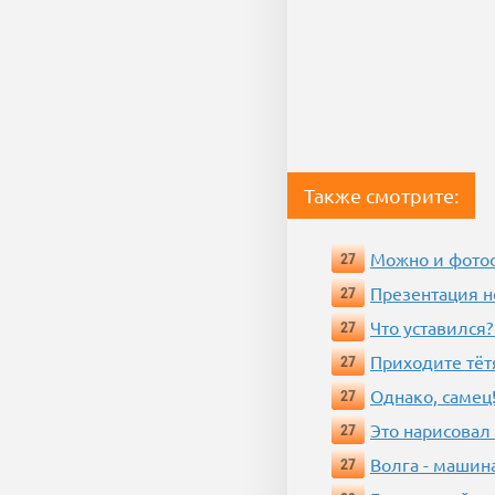
Также смотрите:
Можно и фотос
27
Презентация 
27
Что уставился?
27
Приходите тёт
27
Однако, самец!
27
Это нарисовал
27
Волга - машин
27