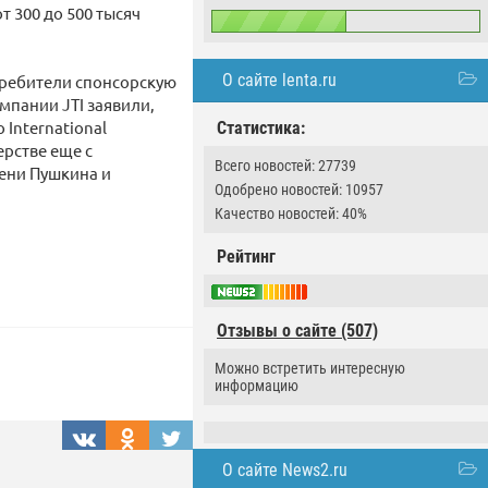
т 300 до 500 тысяч
О сайте lenta.ru
требители спонсорскую
мпании JTI заявили,
International
Статистика:
ерстве еще с
Всего новостей: 27739
ени Пушкина и
Одобрено новостей: 10957
Качество новостей: 40%
Рейтинг
Отзывы о сайте (507)
Можно встретить интересную
информацию
О сайте News2.ru