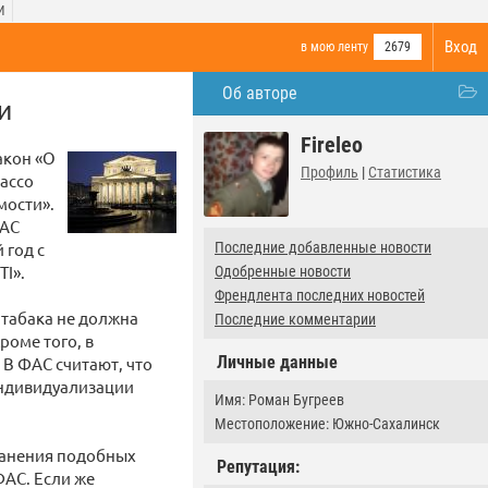
И
Вход
в мою ленту
2679
Об авторе
и
Fireleo
акон «О
Профиль
|
Статистика
bacco
мости».
ФАС
 год с
Последние добавленные новости
I».
Одобренные новости
Френдлента последних новостей
 табака не должна
Последние комментарии
роме того, в
Личные данные
В ФАС считают, что
 индивидуализации
Имя: Роман Бугреев
Местоположение: Южно-Сахалинск
ранения подобных
Репутация:
АС. Если же