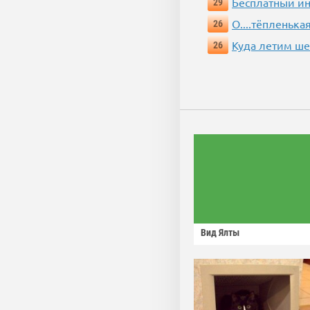
Бесплатный ин
29
О....тёпленькая
26
Куда летим ш
26
Вид Ялты