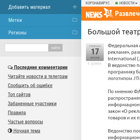
КОРОНАВИРУС
НОВОСТИ
Добавить материал
Развлеч
Метки
Большой театр
Регионы
Федеральная а
отметили
17
рекламе», раз
International
человек
в архиве
В ведомство п
Последние комментарии
программку ба
Читайте новости в телеграм
логотипом JTI
Сообщить об ошибке
По мнению ФАС
Топ сайтов
распространят
Забаненные участники
информационн
закон «О рекл
Правила
товаров и их 
Частые вопросы
Ведомство пос
Ночная тема
информационн