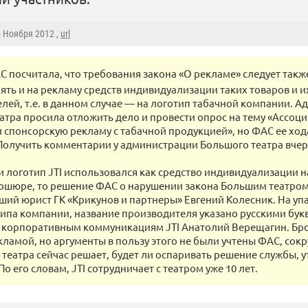
5 Ноября 2012 ,
url
С посчитала, что требования закона «О рекламе» следует такж
ять и на рекламу средств индивидуализации таких товаров и и
лей, т.е. в данном случае — на логотип табачной компании. 
атра просила отложить дело и провести опрос на тему «Ассоц
 спонсорскую рекламу с табачной продукцией», но ФАС ее ход
Получить комментарии у администрации Большого театра вчера
ли логотип JTI использовался как средство индивидуализации н
рошюре, то решение ФАС о нарушении закона Большим театро
рший юрист ГК «Крикунов и партнеры» Евгений Колесник. На уп
отипа компании, название производителя указано русскими бук
 корпоративным коммуникациям JTI Анатолий Верещагин. Б
кламой, но аргументы в пользу этого не были учтены ФАС, сокр
 театра сейчас решает, будет ли оспаривать решение службы, 
о его словам, JTI сотрудничает с театром уже 10 лет.