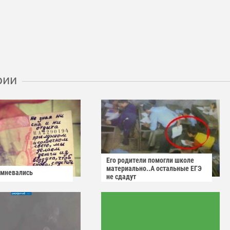
рии
Его родители помогли школе
материально..А остальные ЕГЭ
омневались
не сдадут