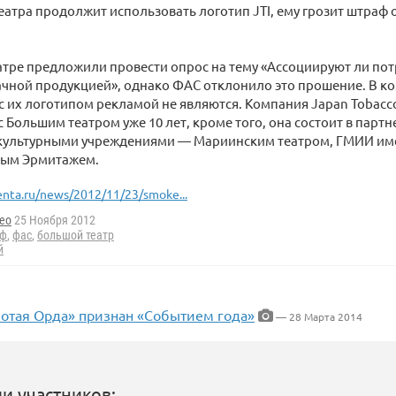
еатра продолжит использовать логотип JTI, ему грозит штраф о
тре предложили провести опрос на тему «Ассоциируют ли по
ачной продукцией», однако ФАС отклонило это прошение. В ко
 их логотипом рекламой не являются. Компания Japan Tobacco 
с Большим театром уже 10 лет, кроме того, она состоит в партн
культурными учреждениями — Мариинским театром, ГМИИ им
ным Эрмитажем.
enta.ru/news/2012/11/23/smoke...
leo
25 Ноября 2012
аф
,
фас
,
большой театр
й
лотая Орда» признан «Событием года»
— 28 Марта 2014
и участников: