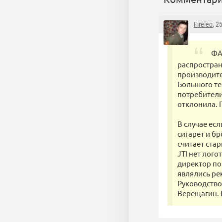
Fireleo
, 2
ФА
распростран
производите
Большого те
потребители
отклонила. 
В случае ес
сигарет и б
считает ста
JTI нет лог
директор по
являлись ре
Руководство
Верещагин. П