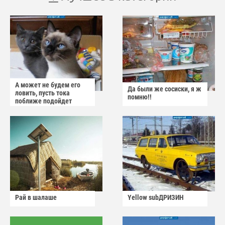
А может не будем его
Да были же сосиски, я ж
ловить, пусть тока
помню!!
поближе подойдет
Рай в шалаше
Yellow subДРИЗИН