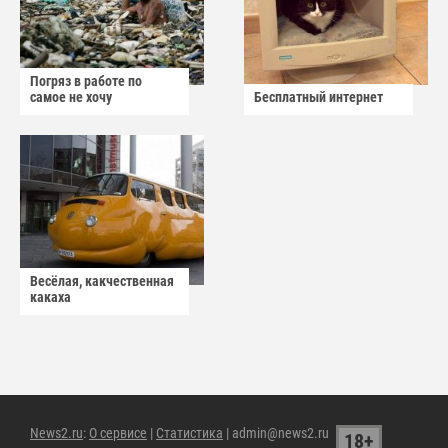
Погряз в работе по
самое не хочу
Бесплатный интернет
Весёлая, какчественная
какаха
News2.ru
:
О сервисе
|
Статистика
| admin@news2.ru
18+