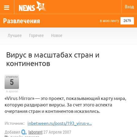
Вход
Развлечения
в мою ленту
2679
Лучшее
Горячее
Новое
Вирус в масштабах стран и
континентов
отметили
5
в архиве
«Virus Mirror» — это проект, показывающий карту мира,
которую раздирают вирусы. За счет этого аспекта
очертания стран и континентов исказились.
Источник:
inbetween.ru/posts/193_virus-v...
Добавил
laborant
27 Апреля 2007