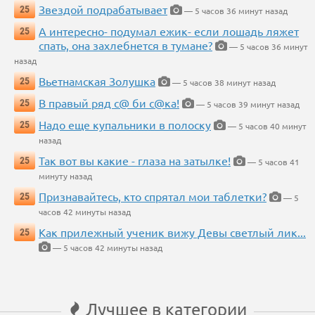
Звездой подрабатывает
25
— 5 часов 36 минут назад
А интересно- подумал ежик- если лошадь ляжет
25
спать, она захлебнется в тумане?
— 5 часов 36 минут
назад
Вьетнамская Золушка
25
— 5 часов 38 минут назад
В правый ряд с@ би с@ка!
25
— 5 часов 39 минут назад
Надо еще купальники в полоску
25
— 5 часов 40 минут
назад
Так вот вы какие - глаза на затылке!
25
— 5 часов 41
минуту назад
Признавайтесь, кто спрятал мои таблетки?
25
— 5
часов 42 минуты назад
Как прилежный ученик вижу Девы светлый лик...
25
— 5 часов 42 минуты назад
Лучшее в категории