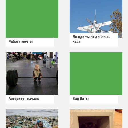
Да иди ты сам знаешь
Работа мечты
куда
Астерикс - начало
Вид Ялты