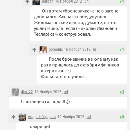
Barban
, 16 Ноября 2012 ,
url
+1
Он в этом «броневичке» а не в вагоне
добирался. Как раз «к обеду» успел.
Жидомасонские деньги, думаете, на что
ушли? Никола Тесла (Николай Иванович
Тесляр) сам конструировал.
pomorin
, 16 Ноября 2012 ,
url
+1
После броневичка в июле ему как
раз и пришлось до октября у фиников
шхериться… :)
Фальстарт получился.
dim_22
, 16 Ноября 2012 ,
url
+3
С пятницей господа!!! :))
Андрей Гордеев
, 16 Ноября 2012 ,
url
+9
Товарищи!