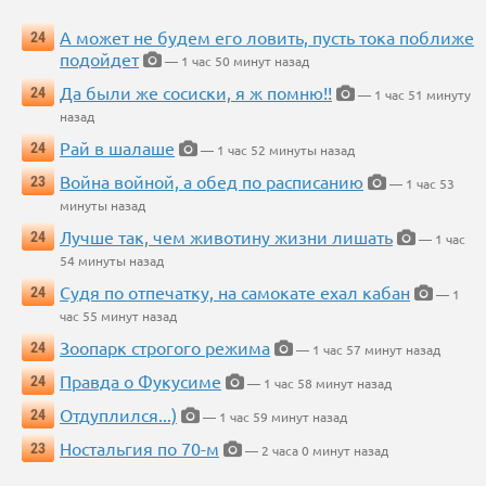
А может не будем его ловить, пусть тока поближе
24
подойдет
— 1 час 50 минут назад
Да были же сосиски, я ж помню!!
24
— 1 час 51 минуту
назад
Рай в шалаше
24
— 1 час 52 минуты назад
Война войной, а обед по расписанию
23
— 1 час 53
минуты назад
Лучше так, чем животину жизни лишать
24
— 1 час
54 минуты назад
Судя по отпечатку, на самокате ехал кабан
24
— 1
час 55 минут назад
Зоопарк строгого режима
24
— 1 час 57 минут назад
Правда о Фукусиме
24
— 1 час 58 минут назад
Отдуплился...)
24
— 1 час 59 минут назад
Ностальгия по 70-м
23
— 2 часа 0 минут назад