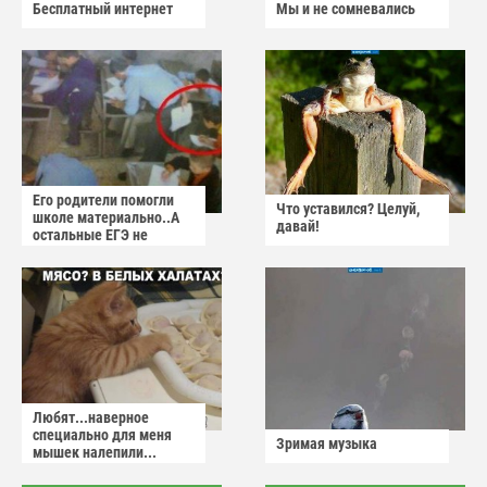
Бесплатный интернет
Мы и не сомневались
Его родители помогли
Что уставился? Целуй,
школе материально..А
давай!
остальные ЕГЭ не
сдадут
Любят...наверное
специально для меня
Зримая музыка
мышек налепили...