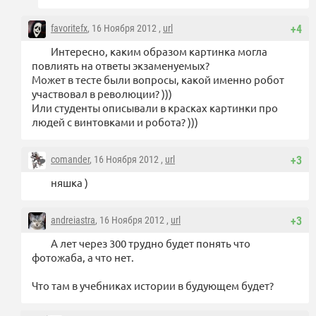
favoritefx
, 16 Ноября 2012 ,
url
+4
Интересно, каким образом картинка могла
повлиять на ответы экзаменуемых?
Может в тесте были вопросы, какой именно робот
участвовал в революции? )))
Или студенты описывали в красках картинки про
людей с винтовками и робота? )))
comander
, 16 Ноября 2012 ,
url
+3
няшка )
andreiastra
, 16 Ноября 2012 ,
url
+3
А лет через 300 трудно будет понять что
фотожаба, а что нет.
Что там в учебниках истории в будующем будет?