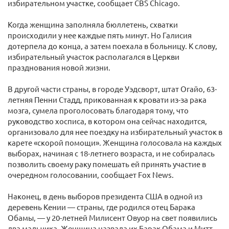
избирательном участке, сообщает CBS Chicago.
Когда женщина заполняла бюллетень, схватки
происходили у нее каждые пять минут. Но Галисия
дотерпела до конца, а затем поехала в больницу. К слову,
избирательный участок располагался в Церкви
празднования новой жизни.
В другой части страны, в городе Уэдсворт, штат Огайо, 63-
летняя Пенни Стадд, прикованная к кровати из-за рака
мозга, сумела проголосовать благодаря тому, что
руководство хосписа, в котором она сейчас находится,
организовало для нее поездку на избирательный участок в
карете «скорой помощи». Женщина голосовала на каждых
выборах, начиная с 18-летнего возраста, и не собиралась
позволить своему раку помешать ей принять участие в
очередном голосовании, сообщает Fox News.
Наконец, в день выборов президента США в одной из
деревень Кении — страны, где родился отец Барака
Обамы, — у 20-летней Милисент Овуор на свет появились
два мальчика. Женщина назвала их Барак Обама и Митт