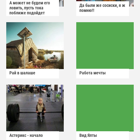
А может не будем его
Да были же сосиски, я ж
ловить, пусть тока
помню!!
поближе подойдет
Рай в шалаше
Работа мечты
Астерикс - начало
Вид Ялты