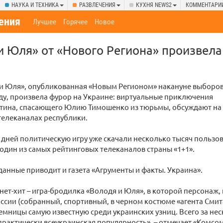
НАУКА И ТЕХНИКА
РАЗВЛЕЧЕНИЯ
КУХНЯ NEWS2
КОММЕНТАРИ
ения
Лучшее
Горячее
Новое
и Юля» от «Нового Региона» произвела
 и Юля», опубликованная «Новым Регионом» накануне выборов
ду, произвела фурор на Украине: виртуальные приключения
тина, спасающего Юлию Тимошенко из тюрьмы, обсуждают на
телеканалах республики.
 дней политическую игру уже скачали несколько тысяч пользов
один из самых рейтинговых телеканалов страны «1+1».
анные приводит и газета «Агрументы и факты. Украина».
ет-хит – игра-бродилка «Володя и Юля», в которой персонаж,
ссии (собранный, спортивный, в черном костюме «агента Смита»
емницы самую известную среди украинских узниц. Всего за нес
практически всеукраинская популярность», – отмечает «Комсо