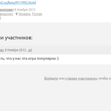
r2.ru/kiev/411492.html
андрович
8 Ноября 2012
имошенко
Украина
,
Россия
й
и участников:
er
, 8 Ноября 2012 ,
url
ть, что у нас эта игра популярна :)
Войдите
или
станьте участником
, чтобы