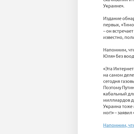
Украине».
Издание обнар
первых, «Тимо
– он встречае
известно, пол
Напомним, чт
Юля» без воо
«Эта Интернет
на самом деле
сегодня газов
Поэтому Путин
кабальный для
миллиардов до
Украина тоже 
ног!» – заяви
Напомним, что