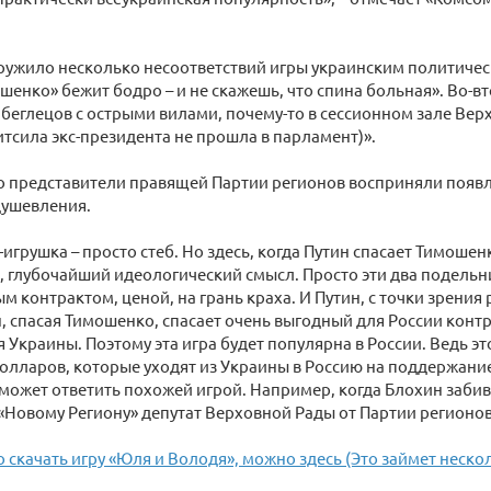
ужило несколько несоответствий игры украинским политичес
шенко» бежит бодро – и не скажешь, что спина больная». Во-
т беглецов с острыми вилами, почему-то в сессионном зале Вер
итсила экс-президента не прошла в парламент)».
о представители правящей Партии регионов восприняли появл
душевления.
-игрушка – просто стеб. Но здесь, когда Путин спасает Тимошен
, глубочайший идеологический смысл. Просто эти два подельн
ым контрактом, ценой, на грань краха. И Путин, с точки зрения
, спасая Тимошенко, спасает очень выгодный для России контра
 Украины. Поэтому эта игра будет популярна в России. Ведь эт
лларов, которые уходят из Украины в Россию на поддержани
может ответить похожей игрой. Например, когда Блохин забив
л «Новому Региону» депутат Верховной Рады от Партии регионо
 скачать игру «Юля и Володя», можно здесь (Это займет неско