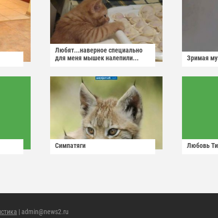
Любят...наверное специально
для меня мышек налепили...
Зримая м
Симпатяги
Любовь Ти
истика
| admin@news2.ru