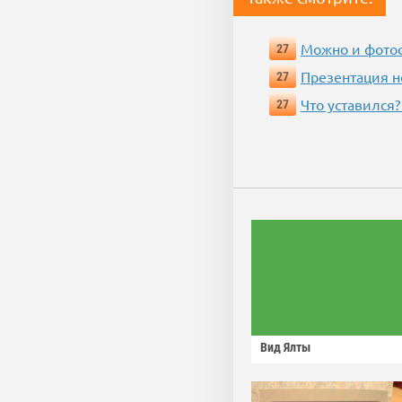
Можно и фотос
27
Презентация 
27
Что уставился?
27
Вид Ялты