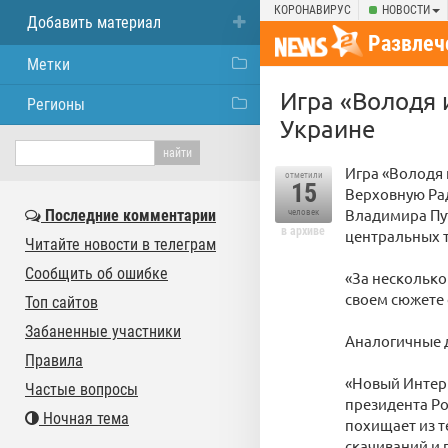
КОРОНАВИРУС
НОВОСТИ
Добавить материал
Развлеч
Метки
Игра «Володя 
Регионы
Украине
Игра «Володя
отметили
15
Верховную Ра
Владимира Пу
Последние комментарии
человек
в архиве
центральных 
Читайте новости в телеграм
Сообщить об ошибке
«За несколько
своем сюжете 
Топ сайтов
Забаненные участники
Аналогичные д
Правила
«Новый Интерн
Частые вопросы
президента Ро
Ночная тема
похищает из т
скачиваний и 