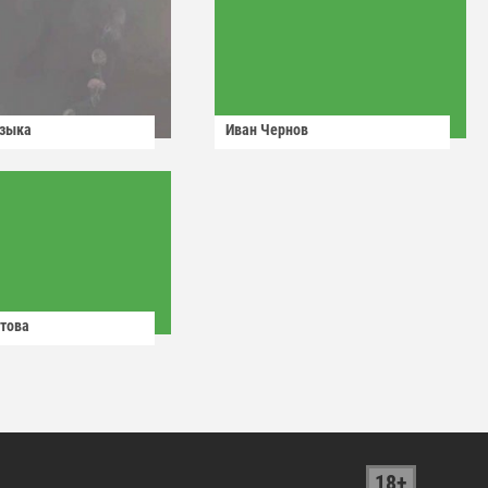
узыка
Иван Чернов
това
18+