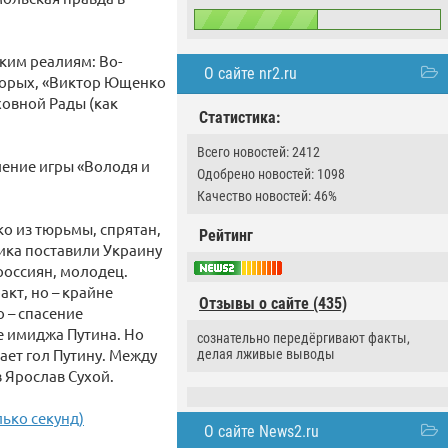
ким реалиям: Во-
О сайте nr2.ru
вторых, «Виктор Ющенко
ховной Рады (как
Статистика:
Всего новостей: 2412
ение игры «Володя и
Одобрено новостей: 1098
Качество новостей: 46%
ко из тюрьмы, спрятан,
Рейтинг
ика поставили Украину
 россиян, молодец.
кт, но – крайне
Отзывы о сайте (435)
о – спасение
е имиджа Путина. Но
сознательно передёргивают факты,
ает гол Путину. Между
делая лживые выводы
в Ярослав Сухой.
лько секунд)
О сайте News2.ru