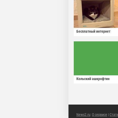
Бесплатный интернет
Кольский ашкрофтин
News2.ru
:
О сервисе
|
Стат