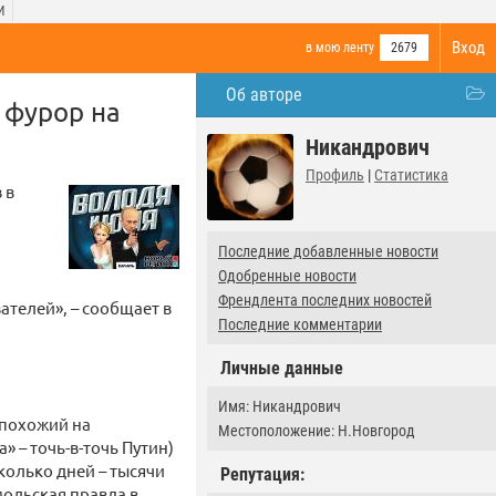
И
Вход
в мою ленту
2679
Об авторе
 фурор на
Никандрович
Профиль
|
Статистика
 в
Последние добавленные новости
Одобренные новости
Френдлента последних новостей
ателей», – сообщает в
Последние комментарии
Личные данные
Имя: Никандрович
 похожий на
Местоположение: Н.Новгород
 – точь-в-точь Путин)
колько дней – тысячи
Репутация:
мольская правда в