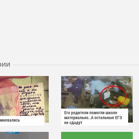
рии
Его родители помогли школе
материально..А остальные ЕГЭ
омневались
не сдадут