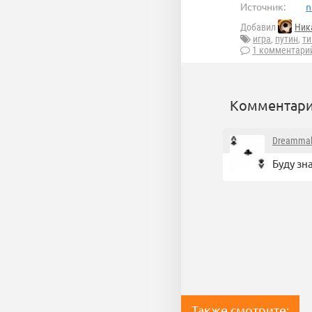
Источник:
n
Добавил
Ник
игра
,
путин
,
т
1 комментари
Комментари
Dreammak
Буду зна
Также смотрите: