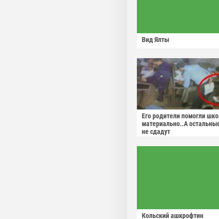
Вид Ялты
Его родители помогли шко
материально..А остальны
не сдадут
Кольский ашкрофтин