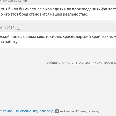
 6 Ноября 2012 ,
url
ытия были бы уместнее в комедиях или произведениях фантасто
о что этот бред становится нашей реальностью.
ября 2012 ,
url
ский пипец в рядах мвд. и, снова, краснодарский край. каких 
на работу!
Войдите
или
станьте участником
, чтобы
ессию, но сгущенку вперед
— 9 часов 42 минуты назад