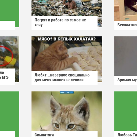
Погряз в работе по самое не
хочу
Бесплатны
ле
Любят...наверное специально
е ЕГЭ
для меня мышек налепили...
Зримая м
Симпатяги
Любовь Ти