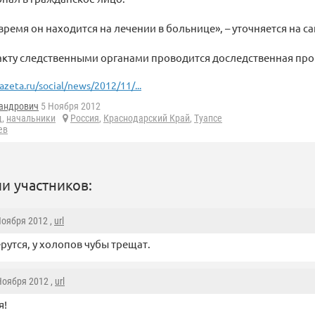
время он находится на лечении в больнице», – уточняется на са
акту следственными органами проводится доследственная пр
azeta.ru/social/news/2012/11/...
андрович
5 Ноября 2012
д
,
начальники
Россия
,
Краснодарский Край
,
Туапсе
ев
и участников:
 Ноября 2012 ,
url
рутся, у холопов чубы трещат.
 Ноября 2012 ,
url
я!