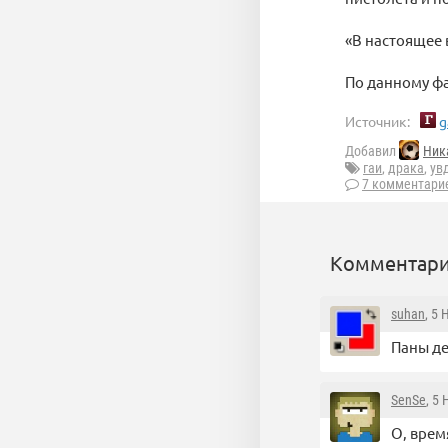
«В настоящее 
По данному ф
Источник:
g
Добавил
Ник
гаи
,
драка
,
ув
7 комментари
Комментари
suhan
, 5
Паны де
SenSe
, 5
О, врем