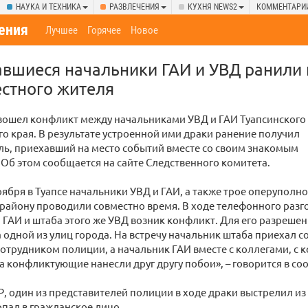
НАУКА И ТЕХНИКА
РАЗВЛЕЧЕНИЯ
КУХНЯ NEWS2
КОММЕНТАРИ
ения
Лучшее
Горячее
Новое
авшиеся начальники ГАИ и УВД ранили 
стного жителя
изошел конфликт между начальниками УВД и ГАИ Туапсинского
о края. В результате устроенной ими драки ранение получил
ь, приехавший на место событий вместе со своим знакомым
Об этом сообщается на сайте Следственного комитета.
ноября в Туапсе начальники УВД и ГАИ, а также трое оперупол
району проводили совместно время. В ходе телефонного разг
ГАИ и штаба этого же УВД возник конфликт. Для его разреше
а одной из улиц города. На встречу начальник штаба приехал с
трудником полиции, а начальник ГАИ вместе с коллегами, с 
а конфликтующие нанесли друг другу побои», – говорится в с
, один из представителей полиции в ходе драки выстрелил из
опал в гражданское лицо.