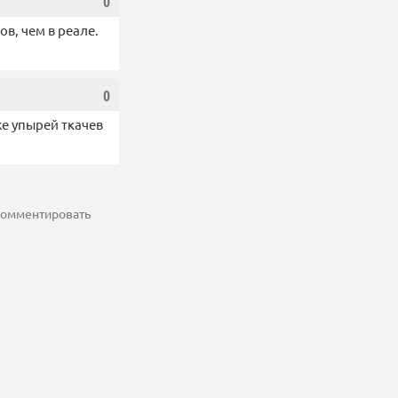
0
в, чем в реале.
0
же упырей ткачев
 комментировать