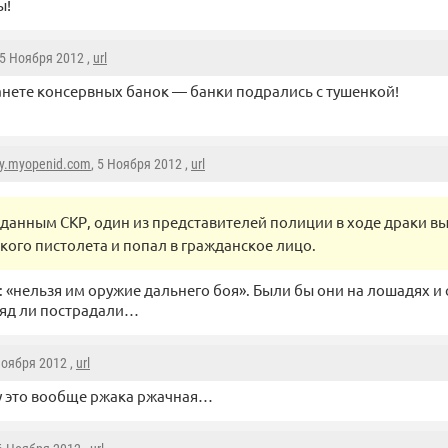
ы!
 5 Ноября 2012 ,
url
анете консервных банок — банки подрались с тушенкой!
ky.myopenid.com
, 5 Ноября 2012 ,
url
 данным СКР, один из представителей полиции в ходе драки в
кого пистолета и попал в гражданское лицо.
: «нельзя им оружие дальнего боя». Были бы они на лошадях и
ряд ли пострадали…
Ноября 2012 ,
url
у это вообще ржака ржачная…