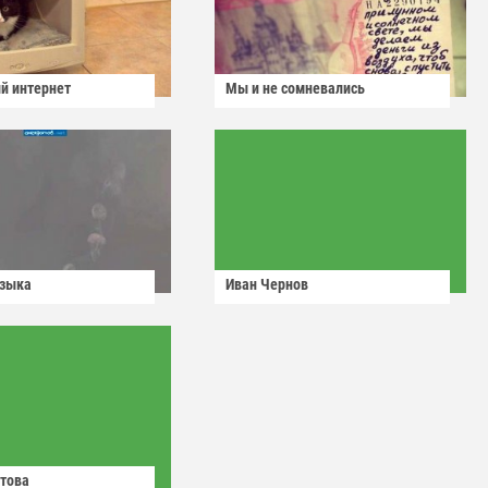
й интернет
Мы и не сомневались
узыка
Иван Чернов
това