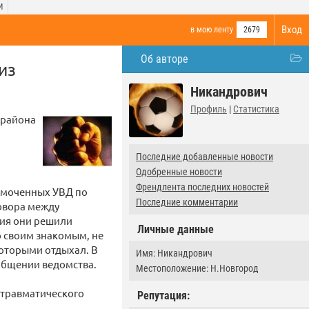
И
Вход
в мою ленту
2679
Об авторе
из
Никандрович
Профиль
|
Статистика
 района
Последние добавленные новости
Одобренные новости
Френдлента последних новостей
номоченных УВД по
Последние комментарии
овора между
ния они решили
Личные данные
о своим знакомым, не
которыми отдыхал. В
Имя: Никандрович
ообщении ведомства.
Местоположение: Н.Новгород
 травматического
Репутация: