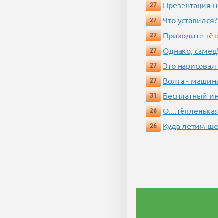
Презентация 
27
Что уставился?
27
Приходите тёт
27
Однако, самец!
27
Это нарисовал
27
Волга - машин
27
Бесплатный ин
31
О....тёпленькая
26
Куда летим ш
26