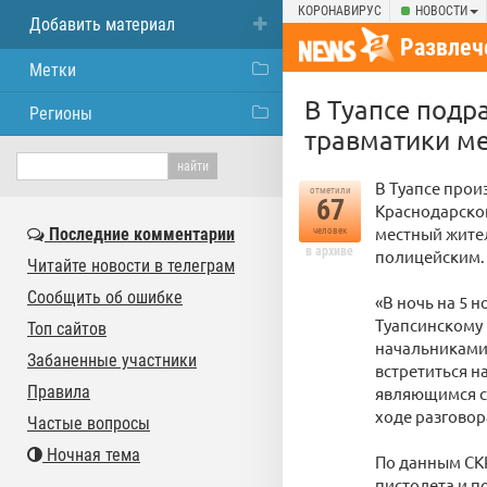
КОРОНАВИРУС
НОВОСТИ
Добавить материал
Развлеч
Метки
В Туапсе подр
Регионы
травматики ме
В Туапсе про
отметили
67
Краснодарског
местный жител
Последние комментарии
человек
в архиве
полицейским. 
Читайте новости в телеграм
Сообщить об ошибке
«В ночь на 5 
Туапсинскому 
Топ сайтов
начальниками 
Забаненные участники
встретиться н
Правила
являющимся со
ходе разговор
Частые вопросы
Ночная тема
По данным СКР
пистолета и п