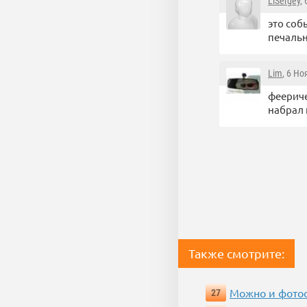
LiSergey
,
это соб
печальн
Lim
, 6 Но
феериче
набрал 
Также смотрите:
Можно и фотос
27