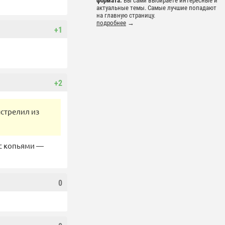
формата.
Вы сами выбираете интересные и
актуальные темы. Самые лучшие попадают
на главную страницу.
подробнее
→
+1
+2
ыстрелил из
 с копьями —
0