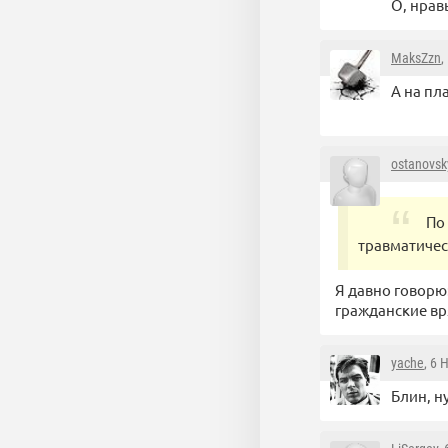
О, нрав
MaksZzn
,
А на пл
ostanovs
По
травматичес
Я давно говорю
гражданские в
yache
, 6 
Блин, н