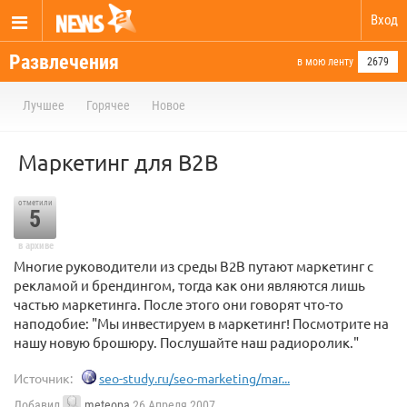
Вход
Развлечения
в мою ленту
2679
Лучшее
Горячее
Новое
Маркетинг для B2B
отметили
5
в архиве
Многие руководители из среды B2B путают маркетинг с
рекламой и брендингом, тогда как они являются лишь
частью маркетинга. После этого они говорят что-то
наподобие: "Мы инвестируем в маркетинг! Посмотрите на
нашу новую брошюру. Послушайте наш радиоролик."
Источник:
seo-study.ru/seo-marketing/mar...
Добавил
meteopa
26 Апреля 2007