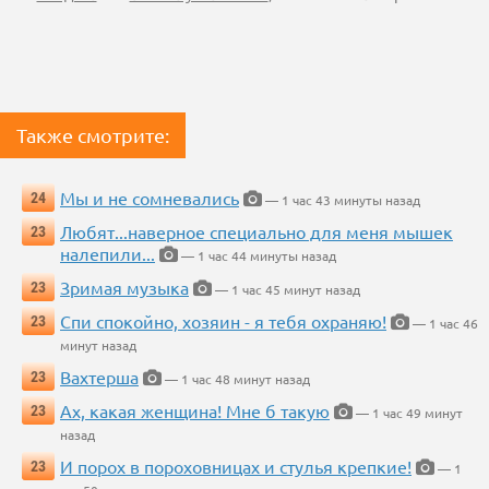
Также смотрите:
Мы и не сомневались
24
— 1 час 43 минуты назад
Любят...наверное специально для меня мышек
23
налепили...
— 1 час 44 минуты назад
Зримая музыка
23
— 1 час 45 минут назад
Спи спокойно, хозяин - я тебя охраняю!
23
— 1 час 46
минут назад
Вахтерша
23
— 1 час 48 минут назад
Ах, какая женщина! Мне б такую
23
— 1 час 49 минут
назад
И порох в пороховницах и стулья крепкие!
23
— 1