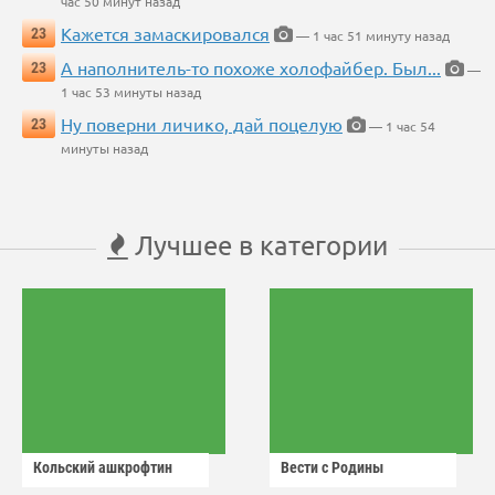
час 50 минут назад
Кажется замаскировался
23
— 1 час 51 минуту назад
А наполнитель-то похоже холофайбер. Был...
23
—
1 час 53 минуты назад
Ну поверни личико, дай поцелую
23
— 1 час 54
минуты назад
Лучшее в категории
Кольский ашкрофтин
Вести с Родины