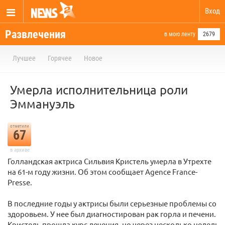
Вход
Развлечения
в мою ленту
2679
Лучшее
Горячее
Новое
Умерла исполнительница роли
Эммануэль
отметили
67
в архиве
Голландская актриса Сильвия Кристель умерла в Утрехте
на 61-м году жизни. Об этом сообщает Agence France-
Presse.
В последние годы у актрисы были серьезные проблемы со
здоровьем. У нее был диагностирован рак горла и печени.
Кристель прошла курс лечения, но через несколько недель