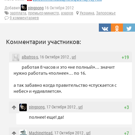
Добавил
pingpong
16 Октября 2012
зарплата
,
премьер-министр
,
азаров
Украина
,
Запорожье
9 комментариев
Комментарии участников:
albatros-s
, 16 Октября 2012 ,
url
+19
работая 8 часов и это «не полный»… значит
нужно работать «полнее»… по 16.
а так забавно когда правительство «спускается с
небес» и «удивляется».
pingpong
, 17 Октября 2012 ,
url
+3
полнее! еще! да!
MachineHead
, 17 Октября 2012 ,
url
+7