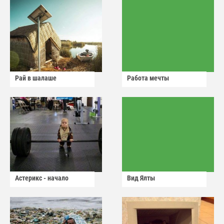
Рай в шалаше
Работа мечты
Астерикс - начало
Вид Ялты