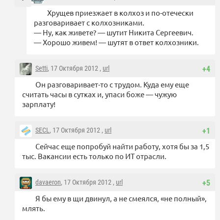
Хрущев приезжает в колхоз и по-отечески
разговаривает с колхозниками.
— Ну, как живете? — шутит Никита Сергеевич.
— Хорошо живем! — шутят в ответ колхозники.
Setti
, 17 Октября 2012 ,
url
+4
Он разговаривает-то с трудом. Куда ему еще
считать часы в сутках и, упаси боже — чужую
зарплату!
SECL
, 17 Октября 2012 ,
url
+1
Сейчас еще попробуй найти работу, хотя бы за 1,5
тыс. Вакансии есть только по ИТ отрасли.
davaeron
, 17 Октября 2012 ,
url
+5
Я бы ему в щи двинул, а не смеялся, «не полный»,
млять.