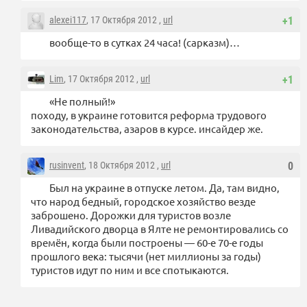
alexei117
, 17 Октября 2012 ,
url
+1
вообще-то в сутках 24 часа! (сарказм)…
Lim
, 17 Октября 2012 ,
url
+1
«Не полный!»
походу, в украине готовится реформа трудового
законодательства, азаров в курсе. инсайдер же.
rusinvent
, 18 Октября 2012 ,
url
0
Был на украине в отпуске летом. Да, там видно,
что народ бедный, городское хозяйство везде
заброшено. Дорожки для туристов возле
Ливадийского дворца в Ялте не ремонтировались со
времён, когда были построены — 60-е 70-е годы
прошлого века: тысячи (нет миллионы за годы)
туристов идут по ним и все спотыкаются.