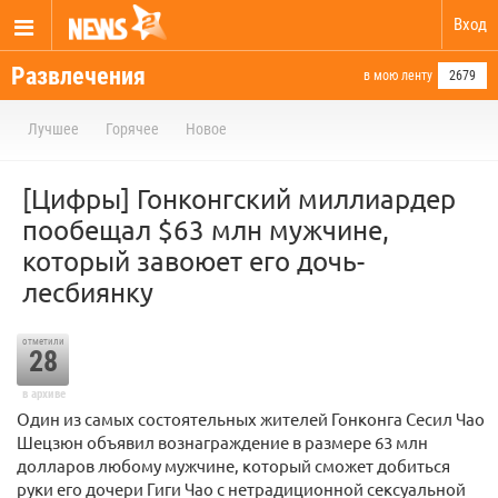
Вход
Развлечения
в мою ленту
2679
Лучшее
Горячее
Новое
[Цифры] Гонконгский миллиардер
пообещал $63 млн мужчине,
который завоюет его дочь-
лесбиянку
отметили
28
в архиве
Один из самых состоятельных жителей Гонконга Сесил Чао
Шецзюн объявил вознаграждение в размере 63 млн
долларов любому мужчине, который сможет добиться
руки его дочери Гиги Чао с нетрадиционной сексуальной