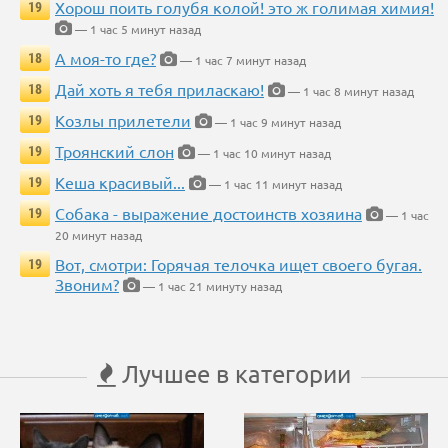
Хорош поить голубя колой! это ж голимая химия!
19
— 1 час 5 минут назад
А моя-то где?
18
— 1 час 7 минут назад
Дай хоть я тебя приласкаю!
18
— 1 час 8 минут назад
Козлы прилетели
19
— 1 час 9 минут назад
Троянский слон
19
— 1 час 10 минут назад
Кеша красивый...
19
— 1 час 11 минут назад
Собака - выражение достоинств хозяина
19
— 1 час
20 минут назад
Вот, смотри: Горячая телочка ищет своего бугая.
19
Звоним?
— 1 час 21 минуту назад
Лучшее в категории