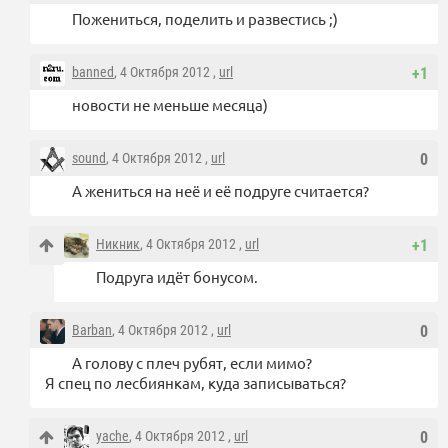
Пожениться, поделить и развестись ;)
banned
, 4 Октября 2012 ,
url
+1
новости не меньше месяца)
sound
, 4 Октября 2012 ,
url
0
А жениться на неё и её подруге считается?
Никник
, 4 Октября 2012 ,
url
+1
Подруга идёт бонусом.
Barban
, 4 Октября 2012 ,
url
0
А голову с плеч рубят, если мимо?
Я спец по лесбиянкам, куда записываться?
yache
, 4 Октября 2012 ,
url
0