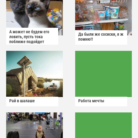
А может не будем его
Да были же сосиски, я ж
ловить, пусть тока
помню!!
поближе подойдет
Рай в шалаше
Работа мечты