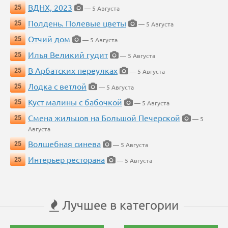
ВДНХ, 2023
25
— 5 Августа
Полдень. Полевые цветы
25
— 5 Августа
Отчий дом
25
— 5 Августа
Илья Великий гудит
25
— 5 Августа
В Арбатских переулках
25
— 5 Августа
Лодка с ветлой
25
— 5 Августа
Куст малины с бабочкой
25
— 5 Августа
Смена жильцов на Большой Печерской
25
— 5
Августа
Волшебная синева
25
— 5 Августа
Интерьер ресторана
25
— 5 Августа
Лучшее в категории