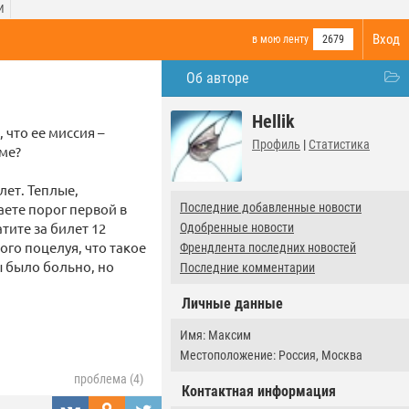
И
Вход
в мою ленту
2679
Об авторе
Hellik
 что ее миссия –
Профиль
|
Статистика
ме?
лет. Теплые,
аете порог первой в
Последние добавленные новости
тите за билет 12
Одобренные новости
ого поцелуя, что такое
Френдлента последних новостей
ы было больно, но
Последние комментарии
Личные данные
Имя: Максим
Местоположение: Россия, Москва
проблема (4)
Контактная информация