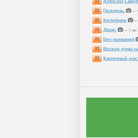
Алексей Савч
22
Полдень.
22
— 1
Келейник
22
— 
Двое.
22
— 1 час
Без названия
22
Восход луны н
22
Каменный мос
22