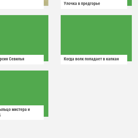
Улочка в предгорье
рсия Севилья
Когда волк попадает в капкан
ыльцо мистера и
д