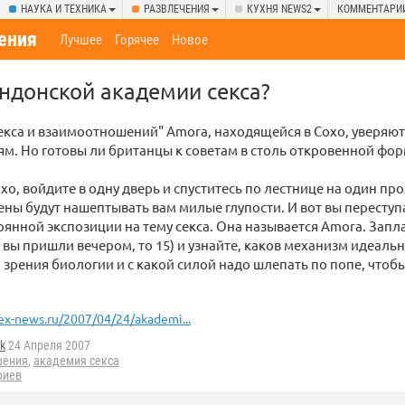
НАУКА И ТЕХНИКА
РАЗВЛЕЧЕНИЯ
КУХНЯ NEWS2
КОММЕНТАРИ
ения
Лучшее
Горячее
Новое
ондонской академии секса?
екса и взаимоотношений" Amora, находящейся в Сохо, уверяют,
м. Но готовы ли британцы к советам в столь откровенной фор
хо, войдите в одну дверь и спуститесь по лестнице на один про
ены будут нашептывать вам милые глупости. И вот вы переступ
янной экспозиции на тему секса. Она называется Amora. Запла
и вы пришли вечером, то 15) и узнайте, каков механизм идеальн
и зрения биологии и с какой силой надо шлепать по попе, чтоб
ex-news.ru/2007/04/24/akademi...
ik
24 Апреля 2007
шения
,
академия секса
риев