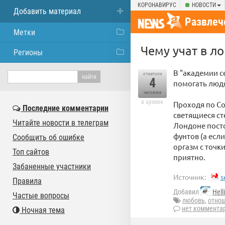
КОРОНАВИРУС
НОВОСТИ
Добавить материал
Развлеч
Метки
Чему учат в л
Регионы
В "академии с
отметили
4
помогать людя
человека
в архиве
Проходя по Со
Последние комментарии
светящиеся ст
Читайте новости в телеграм
Лондоне посто
фунтов (а есл
Сообщить об ошибке
оргазм с точк
Топ сайтов
приятно.
Забаненные участники
Источник:
s
Правила
Добавил
Hell
Частые вопросы
любовь
,
отно
нет коммента
Ночная тема