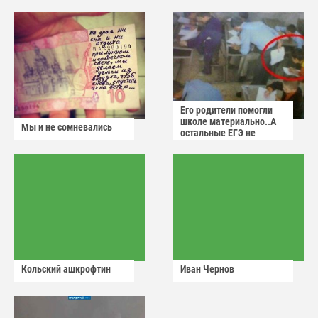
Его родители помогли
школе материально..А
Мы и не сомневались
остальные ЕГЭ не
сдадут
Кольский ашкрофтин
Иван Чернов