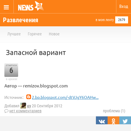
Вход
Развлечения
в мою ленту
2679
Лучшее
Горячее
Новое
Запасной вариант
отметили
6
в архиве
Автор — remizov.blogspot.com
Источник:
2.bp.blogspot.com/-dtVJgY6OAHw...
Добавил
ку
20 Сентября 2012
нет комментариев
проблема (1)