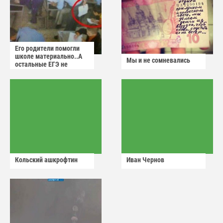
Его родители помогли
школе материально..А
Мы и не сомневались
остальные ЕГЭ не
сдадут
Кольский ашкрофтин
Иван Чернов