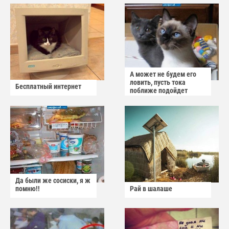
А может не будем его
ловить, пусть тока
Бесплатный интернет
поближе подойдет
Да были же сосиски, я ж
помню!!
Рай в шалаше