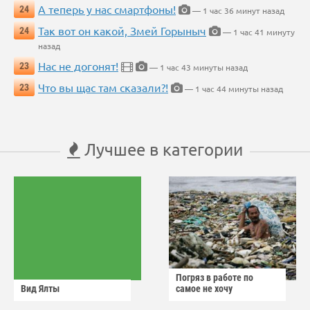
А теперь у нас смартфоны!
24
— 1 час 36 минут назад
Так вот он какой, Змей Горыныч
24
— 1 час 41 минуту
назад
Нас не догонят!
23
— 1 час 43 минуты назад
Что вы щас там сказали?!
23
— 1 час 44 минуты назад
Лучшее в категории
Погряз в работе по
Вид Ялты
самое не хочу