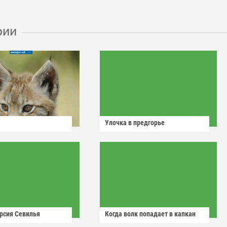
рии
Улочка в предгорье
рсия Севилья
Когда волк попадает в капкан