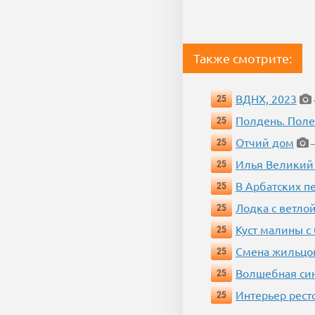
Также смотрите:
ВДНХ, 2023
25
Полдень. Пол
25
Отчий дом
25
—
Илья Великий
25
В Арбатских п
25
Лодка с ветло
25
Куст малины с
25
Смена жильцо
25
Волшебная си
25
Интерьер рест
25