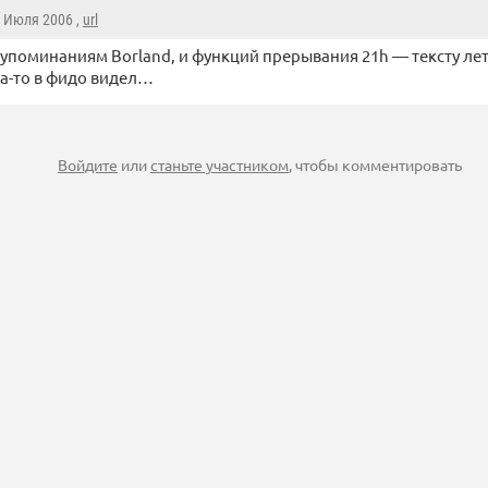
7 Июля 2006 ,
url
 упоминаниям Borland, и функций прерывания 21h — тексту лет 
да-то в фидо видел…
Войдите
или
станьте участником
, чтобы комментировать