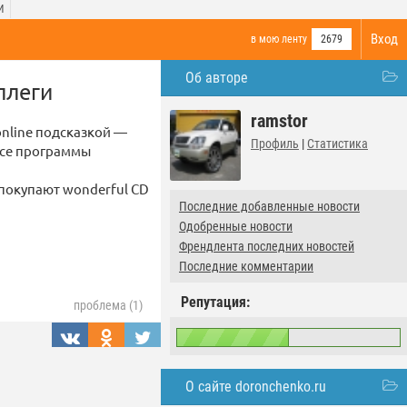
И
Вход
в мою ленту
2679
Об авторе
ллеги
ramstor
online подсказкой —
Профиль
|
Статистика
все пpогpаммы
и покyпают wonderful CD
Последние добавленные новости
Одобренные новости
Френдлента последних новостей
Последние комментарии
Репутация:
проблема (1)
О сайте doronchenko.ru