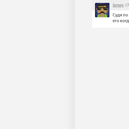
Sergey
, 1
Судя по
его ког