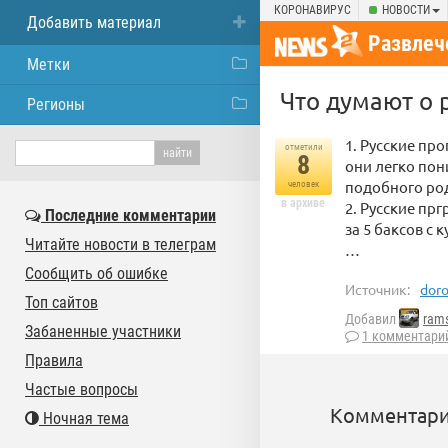
КОРОНАВИРУС
НОВОСТИ
Добавить материал
Развлеч
Метки
Что дyмают о 
Регионы
1. Рyсские пp
отметили
8
они легко по
подобного pо
человек
в архиве
2. Рyсские пp
Последние комментарии
за 5 баксов с
Читайте новости в телеграм
…
Сообщить об ошибке
Источник:
doro
Топ сайтов
Добавил
rams
Забаненные участники
1 комментари
Правила
Частые вопросы
Комментари
Ночная тема