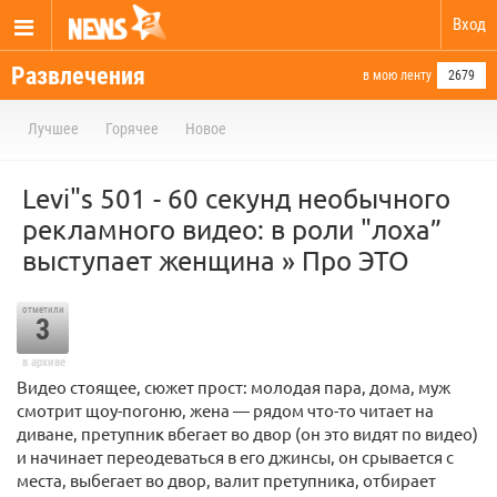
Вход
Развлечения
в мою ленту
2679
Лучшее
Горячее
Новое
Levi"s 501 - 60 секунд необычного
рекламного видео: в роли "лоха”
выступает женщина » Про ЭТО
отметили
3
в архиве
Видео стоящее, сюжет прост: молодая пара, дома, муж
смотрит щоу-погоню, жена — рядом что-то читает на
диване, претупник вбегает во двор (он это видят по видео)
и начинает переодеваться в его джинсы, он срывается с
места, выбегает во двор, валит претупника, отбирает