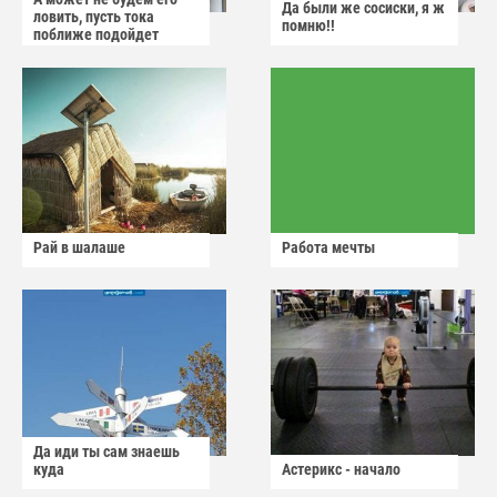
Да были же сосиски, я ж
ловить, пусть тока
помню!!
поближе подойдет
Рай в шалаше
Работа мечты
Да иди ты сам знаешь
куда
Астерикс - начало