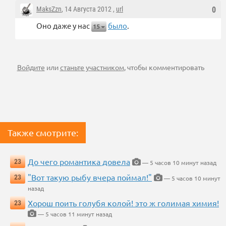
MaksZzn
, 14 Августа 2012 ,
url
0
Оно даже у нас
было
.
15
Войдите
или
станьте участником
, чтобы комментировать
Также смотрите:
До чего романтика довела
23
— 5 часов 10 минут назад
"Вот такую рыбу вчера поймал!"
23
— 5 часов 10 минут
назад
Хорош поить голубя колой! это ж голимая химия!
23
— 5 часов 11 минут назад