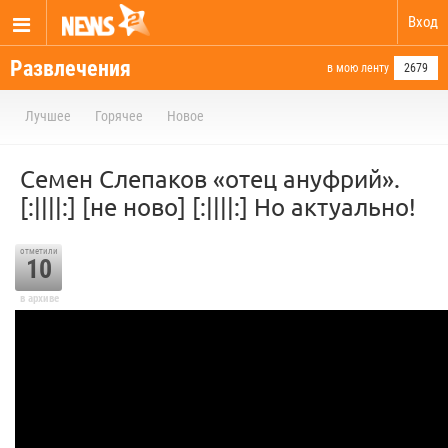
Вход
Развлечения
в мою ленту
2679
Лучшее
Горячее
Новое
Семен Слепаков «отец ануфрий».
[:||||:] [не ново] [:||||:] Но актуально!
отметили
10
в архиве