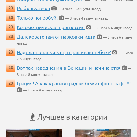
Рыбонька моя
23
— 3 часа 2 минуты назад
Только попробуй!
23
— 3 часа 4 минуты назад
Котометрическая прогрессия
23
— 3 часа 5 минут назад
Далековато там от парковки идти
23
— 3 часа 6 минут
назад
Наделал в тапки кто, спрашиваю тебя я?
23
— 3 часа
7 минут назад
Вот так наводнения в Венеции и начинаются
23
—
3 часа 8 минут назад
Грация! А как красиво рядом бежит фотограф...!!!
23
— 3 часа 9 минут назад
Лучшее в категории