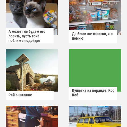
А может не будем его
Да были же сосиски, я ж
ловить, пусть тока
помню!!
поближе подойдет
Кушетка на веранде. Кос
Рай в шалаше
Коб