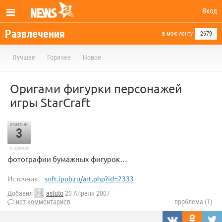
Вход
Развлечения
в мою ленту
2679
Лучшее
Горячее
Новое
Оригами фигурки персонажей
игры StarCraft
отметили
3
в архиве
фотографии бумажных фигурок…
Источник:
soft.ipub.ru/art.php?id=2333
Добавил
astuto
20 Апреля 2007
нет комментариев
проблема (1)