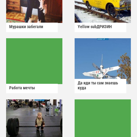
Мурашки забегали
Yellow subДРИЗИН
Да иди ты сам знаешь
Работа мечты
куда