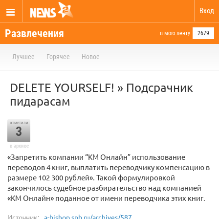
Вход
Развлечения
в мою ленту
2679
Лучшее
Горячее
Новое
DELETE YOURSELF! » Подсрачник
пидарасам
отметили
3
в архиве
«Запретить компании “КМ Онлайн” использование
переводов 4 книг, выплатить переводчику компенсацию в
размере 102 300 рублей». Такой формулировкой
закончилось судебное разбирательство над компанией
«КМ Онлайн» поданное от имени переводчика этих книг.
Источник:
a-bishop.spb.ru/archives/587