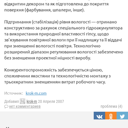
відкритим декором та як підготовлена до покриття
поверхня (фарбування, шпалери, інше).
Підтримання (стабілізація) рівня вологості — отримано
конструктивно за рахунок спеціального гідроакумулятора
та використання природної властивості гіпсу, щодо
зв’язування повітряної вологи при її надлишку та її віддачі
при зменшенні вологості повітря. Технологічно
розширений діапазон регулювання вологості забезпечено
без зменшення проектної міцності виробу.
Конкурентоспроможність забезпечується ціною,
споживчими якостями та технологічністю монтажу з
трьохкратним зменшенням витрат робочого часу.
Источник:
krok-m.com
Добавил
krok-m
20 Апреля 2007
нет комментариев
проблема (4)