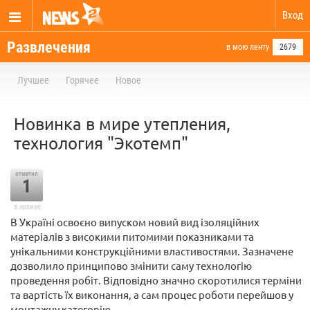
Вход
Развлечения
в мою ленту
2679
Лучшее
Горячее
Новое
Новинка в мире утепления,
технология "Экотемп"
отметил
1
в архиве
В Україні освоєно випуском новий вид ізоляційних
матеріалів з високими питомими показниками та
унікальними конструкційними властивостями. Зазначене
дозволило принципово змінити саму технологію
проведення робіт. Відповідно значно скоротилися терміни
та вартість їх виконання, а сам процес роботи перейшов у
монтажну категорію.