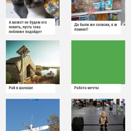
А может не будем его
Да были же сосиски, я ж
ловить, пусть тока
помню!!
поближе подойдет
Рай в шалаше
Работа мечты