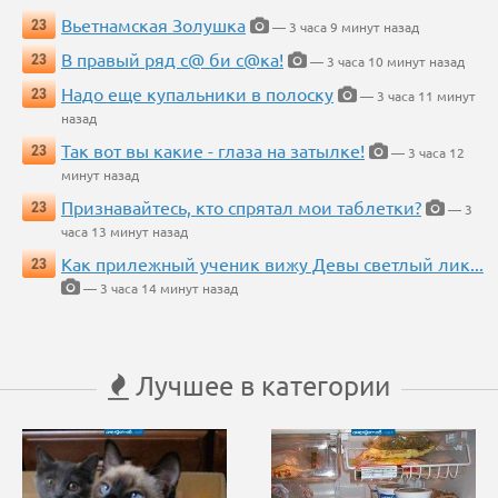
Вьетнамская Золушка
23
— 3 часа 9 минут назад
В правый ряд с@ би с@ка!
23
— 3 часа 10 минут назад
Надо еще купальники в полоску
23
— 3 часа 11 минут
назад
Так вот вы какие - глаза на затылке!
23
— 3 часа 12
минут назад
Признавайтесь, кто спрятал мои таблетки?
23
— 3
часа 13 минут назад
Как прилежный ученик вижу Девы светлый лик...
23
— 3 часа 14 минут назад
Лучшее в категории