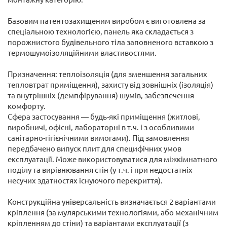
Базовим патентозахищеним виробом є виготовлена за
спеціальною технологією, панель яка складається з
порожнистого будівельного тіла заповненого вставкою з
термошумоізоляційними властивостями.
Призначення: теплоізоляція (для зменшення загальних
тепловтрат приміщення), захисту від зовнішніх (ізоляція)
та внутрішніх (демпфірування) шумів, забезпечення
комфорту.
Сфера застосування — будь-які приміщення (житлові,
виробничі, офісні, лабораторні в т.ч. і з особливими
санітарно-гігієнічними вимогами). Під замовлення
передбачено випуск плит для специфічних умов
експлуатації. Може використовуватися для міжкімнатного
поділу та вирівнювання стін (у т.ч. і при недостатніх
несучих здатностях існуючого перекриття).
Конструкційна універсальність визначається 2 варіантами
кріплення (за мулярськими технологіями, або механічним
кріпленням до стіни) та варіантами експлуатації (з