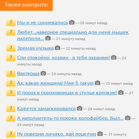
Также смотрите:
Мы и не сомневались
7
— 20 минут назад
Любят...наверное специально для меня мышек
7
налепили...
— 21 минуту назад
Зримая музыка
7
— 22 минуты назад
Спи спокойно, хозяин - я тебя охраняю!
7
— 23
минуты назад
Вахтерша
7
— 24 минуты назад
Ах, какая женщина! Мне б такую
7
— 25 минут назад
И порох в пороховницах и стулья крепкие!
7
— 27
минут назад
Кажется замаскировался
7
— 28 минут назад
А наполнитель-то похоже холофайбер. Был...
7
—
29 минут назад
Ну поверни личико, дай поцелую
7
— 31 минуту