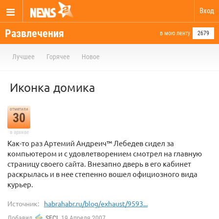
Вход
Развлечения
в мою ленту
2679
Лучшее
Горячее
Новое
Иконка домика
отметили
30
в архиве
Как-то раз Артемий Андреич™ Лебедев сидел за
компьютером и с удовлетворением смотрел на главную
страницу своего сайта. Внезапно дверь в его кабинет
раскрылась и в нее степенно вошел официозного вида
курьер.
Источник:
habrahabr.ru/blog/exhaust/9593...
Добавил
SECL
19 Апреля 2007