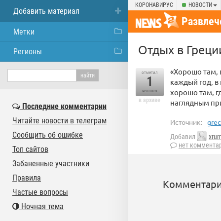
КОРОНАВИРУС
НОВОСТИ
Добавить материал
Развлеч
Метки
Отдых в Греци
Регионы
«Хорошо там, 
отметил
1
каждый год, в
хорошо там, г
человек
в архиве
наглядным пр
Последние комментарии
Читайте новости в телеграм
Источник:
grec
Сообщить об ошибке
Добавил
xru
нет коммента
Топ сайтов
Забаненные участники
Правила
Комментари
Частые вопросы
Ночная тема