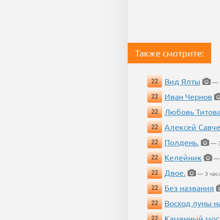
Также смотрите:
Вид Ялты
22
— 3
Иван Чернов
22
Любовь Титов
22
Алексей Савч
22
Полдень.
22
— 3
Келейник
22
— 
Двое.
22
— 3 час
Без названия
22
Восход луны н
22
Каменный мос
22