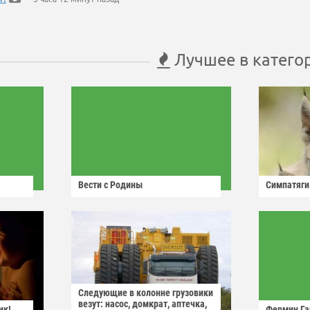
Лучшее в катего
Вести с Родины
Симпатяги
Следующие в колонне грузовики
везут: насос, домкрат, аптечка,
ик!
Фермин Га