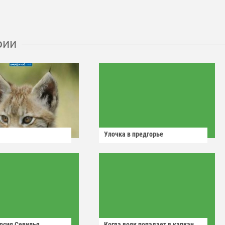
рии
Улочка в предгорье
рсия Севилья
Когда волк попадает в капкан