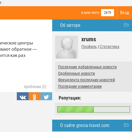
И
Вход
в мою ленту
2679
Об авторе
xrums
тические центры
Профиль
|
Статистика
зывают обратное —
ится как раз
Последние добавленные новости
Одобренные новости
Френдлента последних новостей
Последние комментарии
проблема (2)
Репутация:
О сайте grecia-travel.com