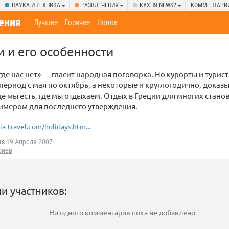
НАУКА И ТЕХНИКА
РАЗВЛЕЧЕНИЯ
КУХНЯ NEWS2
КОММЕНТАРИ
ения
Лучшее
Горячее
Новое
и и его особенности
где нас нет» — гласит народная поговорка. Но курорты и турис
 период с мая по октябрь, а некоторые и круглогодично, дока
де мы есть, где мы отдыхаем. Отдых в Греции для многих станов
имером для последнего утверждения.
ia-travel.com/holidays.htm...
ms
19 Апреля 2007
риев
и участников:
Ни одного комментария пока не добавлено