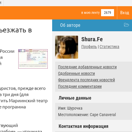
И
Вход
в мою ленту
2679
Об авторе
ъезжать в
Shura.Fe
Профиль
|
Статистика
 России
ся
й
Последние добавленные новости
Одобренные новости
Френдлента последних новостей
Последние комментарии
уристов, прежде всего
а три дня (для
Личные данные
етить Мариинский театр
же программа
Имя: Шурочка
Местоположение: Cape Canaveral
ствующий
Контактная информация
ктябре», — уточнила