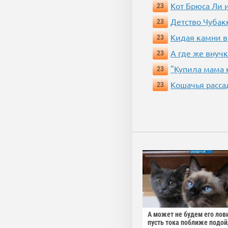
Кот Брюса Ли 
23
Детство Чубак
23
Кидая камни в
23
А где же внучк
23
"Купила мама к
23
Кошачья расса
23
А может не будем его лов
пусть тока поближе подо