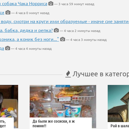
и собака Чака Норриса
— 3 часа 59 минут назад
ки
— 4 часа 0 минут назад
 воду, смотри на круги ими образуемые - иначе сие занят
а, бабка, дедка и репка?
— 4 часа 2 минуты назад
оника, а коник без ноги..."
— 4 часа 3 минуты назад
да
— 4 часа 4 минуты назад
Лучшее в катего
ить,
Да были же сосиски, я ж
йдет
помню!!
Рай в шал