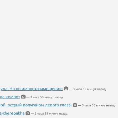
кула. Но по импортозамещению
— 3 часа 55 минут назад
ла компот
— 3 часа 56 минут назад
ной, острый попугаизм левого глаза!
— 3 часа 56 минут назад
a-cherepakha
— 3 часа 58 минут назад