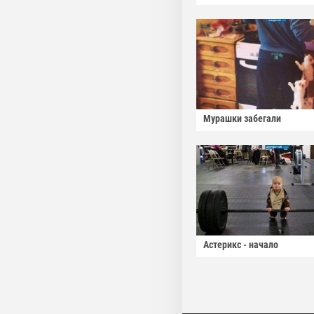
Мурашки забегали
Астерикс - начало