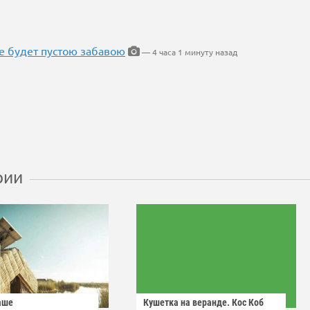
ие будет пустою забавою
— 4 часа 1 минуту назад
рии
аше
Кушетка на веранде. Кос Коб