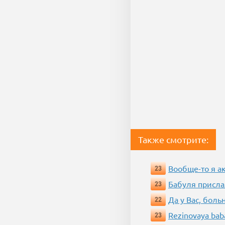
Также смотрите:
Вообще-то я а
23
Бабуля присла
23
Да у Вас, боль
22
Rezinovaya bab
23