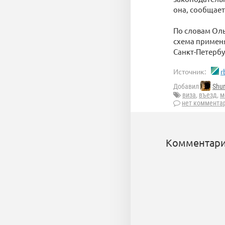
она, сообщает
По словам Оль
схема применя
Санкт-Петербу
Источник:
r
Добавил
Shur
виза
,
въезд
,
м
нет коммента
Комментари