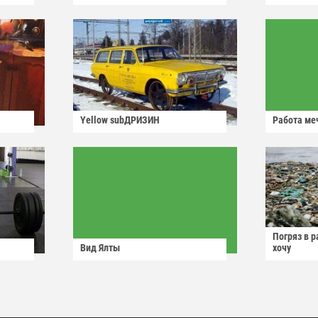
Yellow subДРИЗИН
Работа ме
Погряз в р
Вид Ялты
хочу