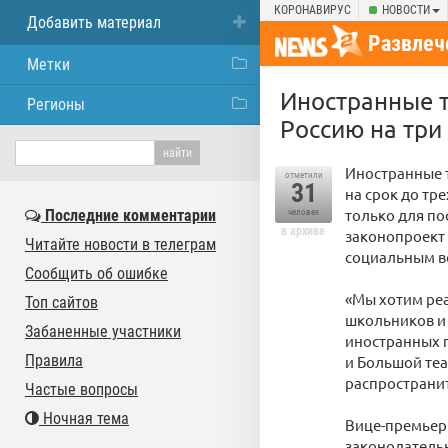
КОРОНАВИРУС
НОВОСТИ
Добавить материал
Развлеч
Метки
Иностранные т
Регионы
Россию на три 
Иностранные т
отметили
31
на срок до тр
только для п
Последние комментарии
человек
в архиве
законопроект 
Читайте новости в телеграм
социальным в
Сообщить об ошибке
«Мы хотим реа
Топ сайтов
школьников и 
Забаненные участники
иностранных г
Правила
и Большой теа
распространит
Частые вопросы
Ночная тема
Вице-премьер 
законодательн