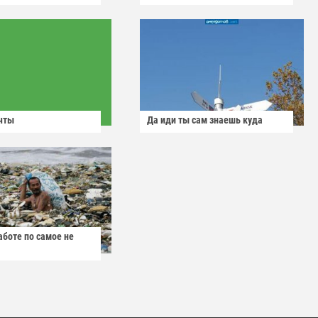
чты
Да иди ты сам знаешь куда
аботе по самое не