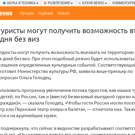
НАУКА И ТЕХНИКА
РАЗВЛЕЧЕНИЯ
КУХНЯ NEWS2
КОММЕНТАРИ
ения
Лучшее
Горячее
Новое
уристы могут получить возможность в
дня без виз
уристы могут получить возможность въезжать на территорию
ех дней без виз. При этом подобный режим будет использовать
осещения определенных культурных событий. Соответствующи
готовит Министерство культуры РФ, заявила вице-премьер по
опросам Ольга Голодец.
лизовать программу увеличения потока туристов, как наших т
детей, по России, так и (ввести) безвизовый въездной туризм н
раждан)», — сказала Голодец. «Чтобы гости России могли пос
тр или Пермский театр оперы и балета», — отметила она. Так
ся и на крупнейшие музеи.
подчеркнула, что сейчас в ведомстве разрабатывают соответ
ый акт. «Мы надеемся внести его осенью, ориентировочно в о