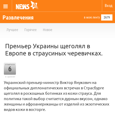
Вход
Развлечения
в мою ленту
2679
Лучшее
Горячее
Новое
Премьер Украины щеголял в
Европе в страусиных черевичках.
отметили
6
в архиве
Украинский премьер-министр Виктор Янукович на
официальных дипломатических встречах в Страсбурге
щеголял в роскошных ботинках из кожи страуса. Для
политика такой выбор считается дурным вкусом, однако
женщины и афроамериканцы от изделий из экзотических
видов кожи в восторге.