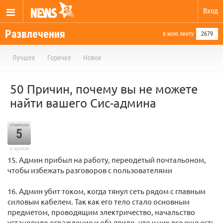
Вход
Развлечения
в мою ленту
2679
Лучшее
Горячее
Новое
50 Причин, почему вы не можете
найти вашего Сис-админа
отметили
5
в архиве
15. Админ прибыл на работу, переодетый почтальоном,
чтобы избежать разговоров с пользователями
16. Админ убит током, когда тянул сеть рядом с главным
силовым кабелем. Так как его тело стало основным
предметом, проводящим электричество, начальство
установило ограждение и объявило, что у них все еще есть