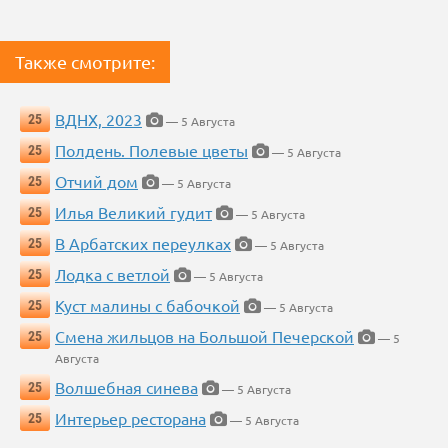
Также смотрите:
ВДНХ, 2023
25
— 5 Августа
Полдень. Полевые цветы
25
— 5 Августа
Отчий дом
25
— 5 Августа
Илья Великий гудит
25
— 5 Августа
В Арбатских переулках
25
— 5 Августа
Лодка с ветлой
25
— 5 Августа
Куст малины с бабочкой
25
— 5 Августа
Смена жильцов на Большой Печерской
25
— 5
Августа
Волшебная синева
25
— 5 Августа
Интерьер ресторана
25
— 5 Августа