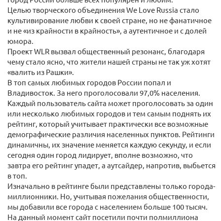
Целью творческого объединения We Love Russia стало
культивирование любви к своей стране, но не фанатичное
и не «из крайности в крайность», а аутентичное и с долей
юмора.
Проект WLR вызвал общественный резонанс, благодаря
чему стало ясно, что жители нашей страны не так уж хотят
«валить из Рашки».
В топ самых любимых городов России попал и
Владивосток. За него проголосовали 97,0% населения.
Каждый пользователь сайта может проголосовать за один
или несколько любимых городов и тем самым поднять их
рейтинг, который учитывает практически все возможные
демографические различия населенных пунктов. Рейтинги
динамичны, их значение меняется каждую секунду, и если
сегодня один город лидирует, вполне возможно, что
завтра его рейтинг упадет, а аутсайдер, напротив, выбьется
в топ.
Изначально в рейтинге были представлены только города-
миллионники. Но, учитывая пожелания общественности,
мы добавили все города с населением больше 100 тысяч.
На данный момент сайт посетили почти полмиллиона