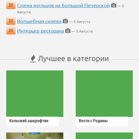
Смена жильцов на Большой Печерской
25
— 5
Августа
Волшебная синева
25
— 5 Августа
Интерьер ресторана
25
— 5 Августа
Лучшее в категории
Кольский ашкрофтин
Вести с Родины