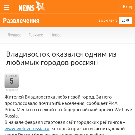
Вход
Развлечения
в мою ленту
2679
Лучшее
Горячее
Новое
Владивосток оказался одним из
любимых городов россиян
отметили
5
в архиве
Жителей Владивостока любят свой город. За него
проголосовало почти 98% населения, сообщает РИА
PrimaMedia со ссылкой на общероссийский проект We Love
Russia.
В начале февраля стартовал сайт городских рейтингов –
www.weloverussia.ru
, который призван выяснить, какой
город России больше всех популярен и любим.