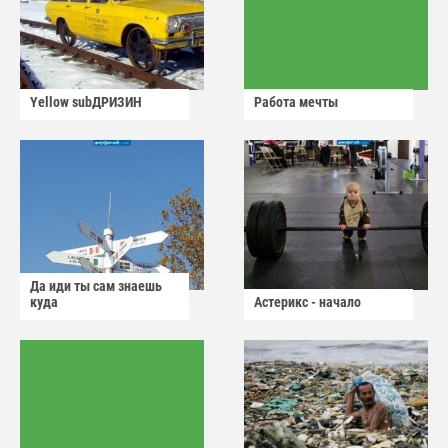
Yellow subДРИЗИН
Работа мечты
Да иди ты сам знаешь
куда
Астерикс - начало