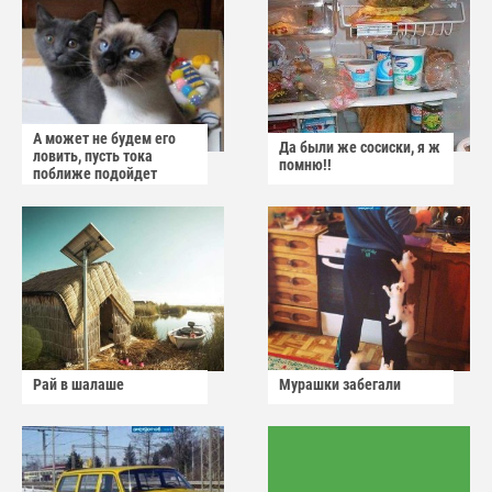
А может не будем его
Да были же сосиски, я ж
ловить, пусть тока
помню!!
поближе подойдет
Рай в шалаше
Мурашки забегали