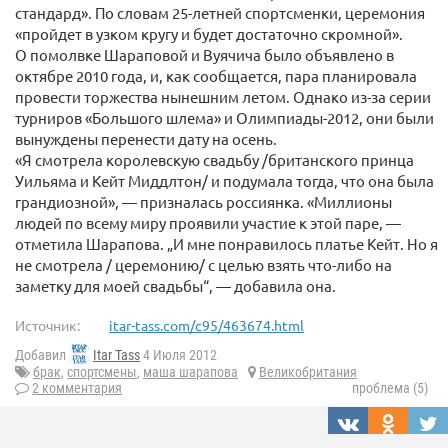
стандард». По словам 25-летней спортсменки, церемония
«пройдет в узком кругу и будет достаточно скромной».
О помолвке Шараповой и Вуячича было объявлено в
октябре 2010 года, и, как сообщается, пара планировала
провести торжества нынешним летом. Однако из-за серии
турниров «Большого шлема» и Олимпиады-2012, они были
вынуждены перенести дату на осень.
«Я смотрела королевскую свадьбу /британского принца
Уильяма и Кейт Миддлтон/ и подумала тогда, что она была
грандиозной», — призналась россиянка. «Миллионы
людей по всему миру проявили участие к этой паре, —
отметила Шарапова. „И мне понравилось платье Кейт. Но я
не смотрела / церемонию/ с целью взять что-либо на
заметку для моей свадьбы“, — добавила она.
Источник:
itar-tass.com/c95/463674.html
Добавил
Itar Tass
4 Июля 2012
брак
,
спортсмены
,
маша шарапова
Великобритания
2 комментария
проблема (5)