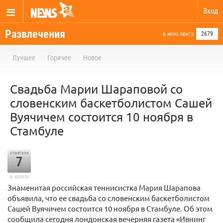
Вход
Развлечения
в мою ленту
2679
Лучшее
Горячее
Новое
Свадьба Марии Шараповой со
словенским баскетболистом Сашей
Вуячичем состоится 10 ноября в
Стамбуле
отметили
7
в архиве
Знаменитая российская теннисистка Мария Шарапова
объявила, что ее свадьба со словенским баскетболистом
Сашей Вуячичем состоится 10 ноября в Стамбуле. Об этом
сообщила сегодня лондонская вечерняя газета «Ивнинг