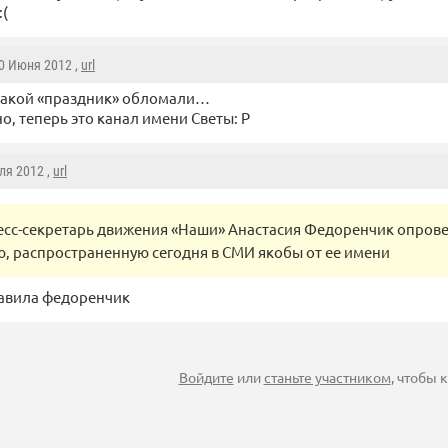
:(
30 Июня 2012 ,
url
 такой «праздник» обломали…
но, теперь это канал имени Светы: Р
ля 2012 ,
url
есс-секретарь движения «Наши» Анастасия Федоренчик опров
 распространенную сегодня в СМИ якобы от ее имени
тавила федоренчик
Войдите
или
станьте участником
, чтобы