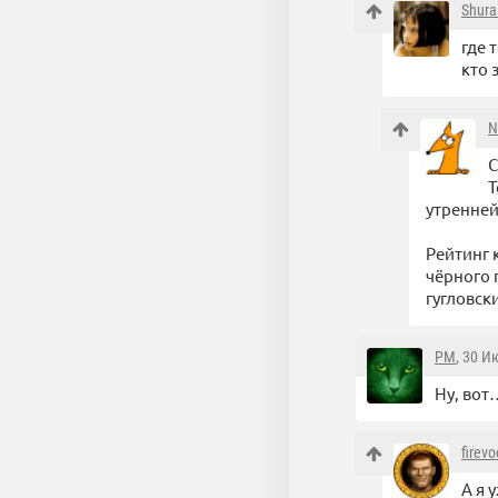
Shura
где 
кто 
N
С
Т
утренней
Рейтинг 
чёрного 
гугловск
PM
, 30 И
Ну, вот
firev
А я 