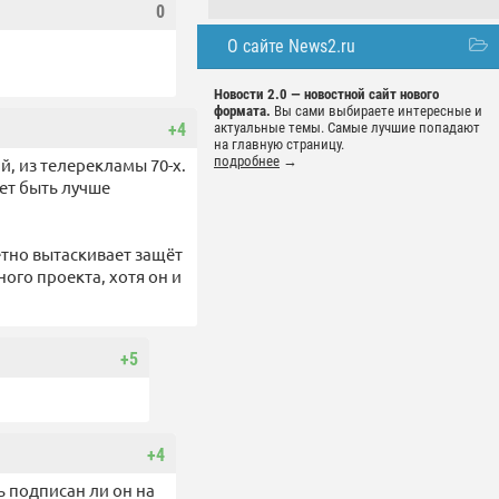
0
О сайте News2.ru
Новости 2.0 — новостной сайт нового
формата.
Вы сами выбираете интересные и
+4
актуальные темы. Самые лучшие попадают
на главную страницу.
подробнее
→
, из телерекламы 70-х.
ет быть лучше
етно вытаскивает защёт
ного проекта, хотя он и
+5
+4
ть подписан ли он на