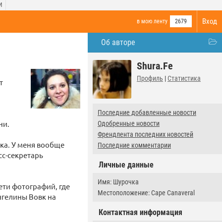
И
Вход
в мою ленту
2679
Об авторе
Shura.Fe
Профиль
|
Статистика
т
Последние добавленные новости
ни.
Одобренные новости
Френдлента последних новостей
лка. У меня вообще
Последние комментарии
сс-секретарь
Личные данные
Имя: Шурочка
ети фотографий, где
Местоположение: Cape Canaveral
нгелины Вовк на
Контактная информация