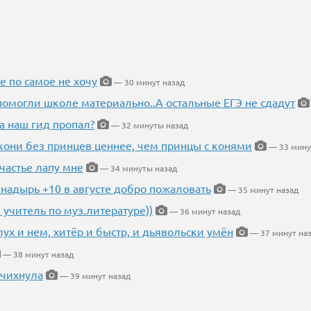
е по самое не хочу
— 30 минут назад
помогли школе материально..А остальные ЕГЭ не сдадут
а наш гид пропал?
— 32 минуты назад
кони без принцев ценнее, чем принцы с конями
— 33 мину
частье лапу мне
— 34 минуты назад
Анадырь +10 в августе добро пожаловать
— 35 минут назад
 учитель по муз.литературе))
— 36 минут назад
глух и нем, хитёр и быстр, и дьявольски умён
— 37 минут на
— 38 минут назад
 чихнула
— 39 минут назад