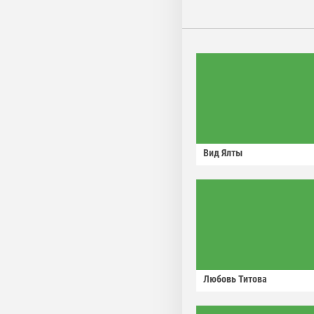
Вид Ялты
Любовь Титова