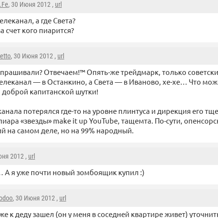
.Fe
, 30 Июня 2012 ,
url
телеканал, а где Света?
за счет кого пиарится?
etto
, 30 Июня 2012 ,
url
прашивали? Отвечаем!™ Опять-же трейдмарк, только советский
елеканал — в Останкино, а Света — в Иваново, хе-хе… Что мож
 доброй капитанской шутки!
канала потерялся где-то на уровне плинтуса и дирекция его тщ
пиара «звезды» make it up YouTube, тащемта. По-сути, опенсорс
ий на самом деле, но на 99% народный.
юня 2012 ,
url
… А я уже почти новый зомбоящик купил :)
oodoo
, 30 Июня 2012 ,
url
уже к деду зашел (он у меня в соседней квартире живет) уточни