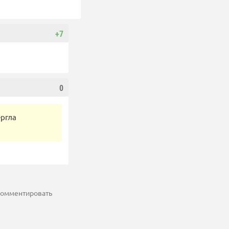
+7
0
ергла
 комментировать