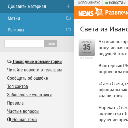
КОРОНАВИРУС
НОВОСТИ
Добавить материал
Развлеч
Метки
Света из Иван
Регионы
Активистка п
отметили
35
получившая по
ведущей ток-ш
человек
в архиве
Последние комментарии
В интервью Р
Читайте новости в телеграм
опровергла ин
Сообщить об ошибке
«Сама Света, с
Топ сайтов
официальных к
Забаненные участники
«нашистов».
Правила
Нарекать Свет
Частые вопросы
активистка с
вручении пре
Ночная тема