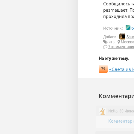
Сообщалось та
разглашает. П
проходила пра
Источник:
t
Добавил
Shur
нтв
Москв
7 комментари
На эту же тему:
«Света из 
79
Комментари
Netto
, 30 Июня
Комментари