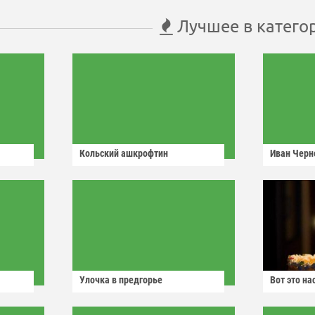
Лучшее в катего
Кольский ашкрофтин
Иван Черн
Улочка в предгорье
Вот это н