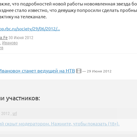
кже, что подробностей новой работы новоявленная звезда бо
озднее стало известно, что девушку попросили сделать пробны
ктику на телеканале.
op.rbc.ru/society/29/06/2012/...
a.Fe
30 Июня 2012
а
,
Иваново
ев
Иваново» станет ведущей на НТВ
— 29 Июня 2012
и участников:
 2012 ,
url
й скрыт модератором. Нажмите, чтобы показать (18+).