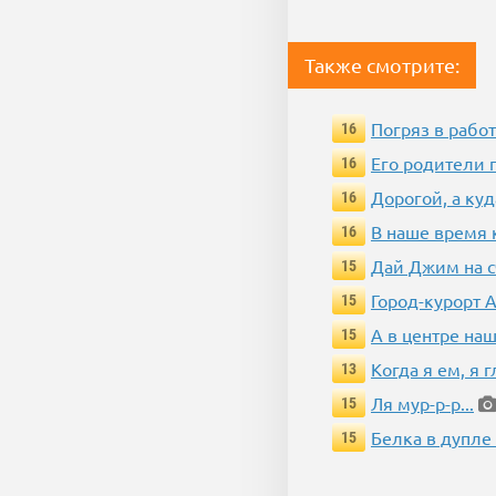
Также смотрите:
Погряз в работ
16
Его родители 
16
Дорогой, а куд
16
В наше время 
16
Дай Джим на с
15
Город-курорт 
15
А в центре наш
15
Когда я ем, я 
13
Ля мур-р-р...
15
Белка в дупле
15