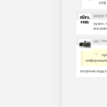
НТВ 
banned
, 
ну вот,
все рав
Lim
, 2 Ию
пр
информацию,
потупчик подс