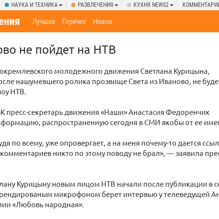
НАУКА И ТЕХНИКА
РАЗВЛЕЧЕНИЯ
КУХНЯ NEWS2
КОММЕНТАРИ
ения
Лучшее
Горячее
Новое
ово не пойдет на НТВ
рокремлевского молодежного движения Светлана Курицына,
сле нашумевшего ролика прозвище Света из Иваново, не буде
оу НТВ.
БК пресс-секретарь движения «Наши» Анастасия Федоренчик
формацию, распространенную сегодня в СМИ якобы от ее име
удя по всему, уже опровергает, а на меня почему-то дается ссы
омментариев никто по этому поводу не брал», — заявила пре
лану Курицыну новым лицом НТВ начали после публикации в с
 брендированым микрофоном берет интервью у телеведущей А
мии «Любовь народная».