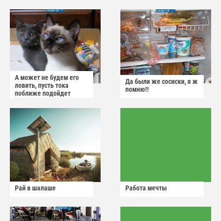
А может не будем его
Да были же сосиски, я ж
ловить, пусть тока
помню!!
поближе подойдет
Рай в шалаше
Работа мечты