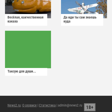
Весёлая, какчественная
Да иди ты сам знаешь
какаха
куда
Таксую для души...
News2.ru
:
О сервисе
|
Статистика
| admin@news2.ru
18+