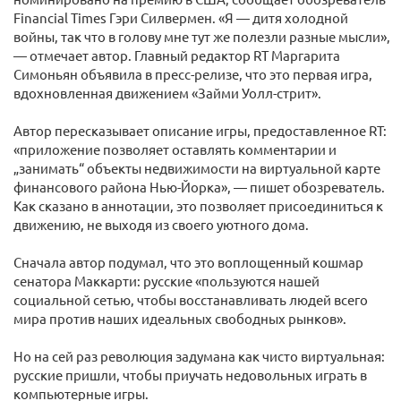
Financial Times Гэри Силвермен. «Я — дитя холодной
войны, так что в голову мне тут же полезли разные мысли»,
— отмечает автор. Главный редактор RT Маргарита
Симоньян объявила в пресс-релизе, что это первая игра,
вдохновленная движением «Займи Уолл-стрит».
Автор пересказывает описание игры, предоставленное RT:
«приложение позволяет оставлять комментарии и
„занимать“ объекты недвижимости на виртуальной карте
финансового района Нью-Йорка», — пишет обозреватель.
Как сказано в аннотации, это позволяет присоединиться к
движению, не выходя из своего уютного дома.
Сначала автор подумал, что это воплощенный кошмар
сенатора Маккарти: русские «пользуются нашей
социальной сетью, чтобы восстанавливать людей всего
мира против наших идеальных свободных рынков».
Но на сей раз революция задумана как чисто виртуальная:
русские пришли, чтобы приучать недовольных играть в
компьютерные игры.