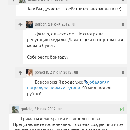
Как Вы думаете — действительно заплатит? :)
Barban
, 2 Июня 2012 ,
url
0
Думаю, с выскоком. Не смотря на
репутацию кидалы. Даже еще и поторговаться
можно будет.
Собираете бригаду?
pomorin
, 2 Июня 2012 ,
url
0
Березовский вроде уже
объявлял
награду за поимку Путина
. 50 миллионов
рублей.
godzila
, 2 Июня 2012 ,
url
+1
Гримасы демократии и свободы слова.
Представляете гостелеканал госдепа создавший игру
«захвати кремль»? У нас это статья. Уголовная.