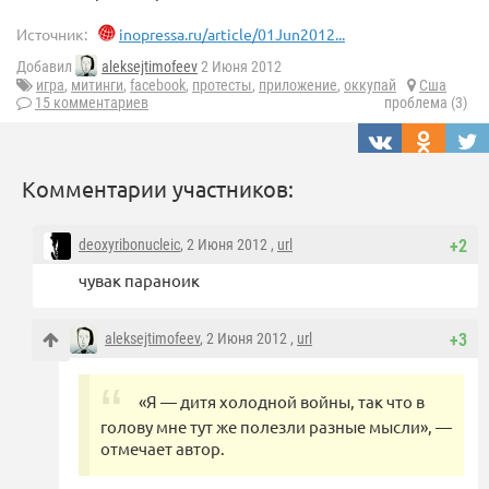
Источник:
inopressa.ru/article/01Jun2012...
Добавил
aleksejtimofeev
2 Июня 2012
игра
,
митинги
,
facebook
,
протесты
,
приложение
,
оккупай
Сша
15 комментариев
проблема (3)
Комментарии участников:
deoxyribonucleic
, 2 Июня 2012 ,
url
+2
чувак параноик
aleksejtimofeev
, 2 Июня 2012 ,
url
+3
«Я — дитя холодной войны, так что в
голову мне тут же полезли разные мысли», —
отмечает автор.