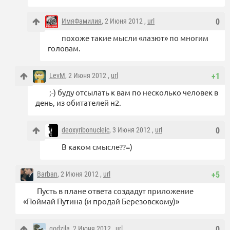
ИмяФамилия
, 2 Июня 2012 ,
url
0
похоже такие мысли «лазют» по многим
головам.
LevM
, 2 Июня 2012 ,
url
+1
;-) буду отсылать к вам по несколько человек в
день, из обитателей н2.
deoxyribonucleic
, 3 Июня 2012 ,
url
0
В каком смысле??=)
Barban
, 2 Июня 2012 ,
url
+5
Пусть в плане ответа создадут приложение
«Поймай Путина (и продай Березовскому)»
godzila
, 2 Июня 2012 ,
url
0