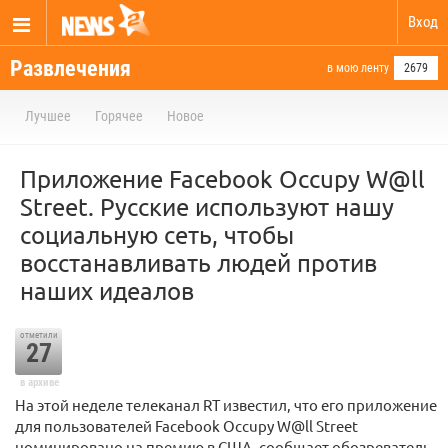
Вход
Развлечения
в мою ленту
2679
Лучшее
Горячее
Новое
Приложение Facebook Occupy W@ll
Street. Русские используют нашу
социальную сеть, чтобы
восстанавливать людей против
наших идеалов
отметили
27
в архиве
На этой неделе телеканал RT известил, что его приложение
для пользователей Facebook Occupy W@ll Street
номинировано на премию в США, сообщает обозреватель