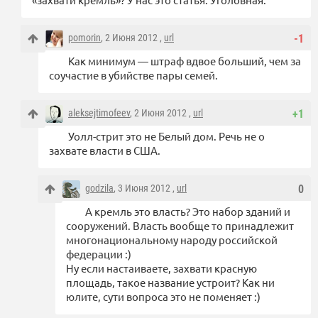
pomorin
, 2 Июня 2012 ,
url
-1
Как минимум — штраф вдвое больший, чем за
соучастие в убийстве пары семей.
aleksejtimofeev
, 2 Июня 2012 ,
url
+1
Уолл-стрит это не Белый дом. Речь не о
захвате власти в США.
godzila
, 3 Июня 2012 ,
url
0
А кремль это власть? Это набор зданий и
сооружений. Власть вообще то принадлежит
многонациональному народу российской
федерации :)
Ну если настаиваете, захвати красную
площадь, такое название устроит? Как ни
юлите, сути вопроса это не поменяет :)