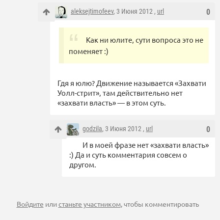
aleksejtimofeev
, 3 Июня 2012 ,
url
0
Как ни юлите, сути вопроса это не
поменяет :)
Гдя я юлю? Движение называется «Захвати
Уолл-стрит», там действительно нет
«захвати власть» — в этом суть.
godzila
, 3 Июня 2012 ,
url
0
И в моей фразе нет «захвати власть»
:) Да и суть комментария совсем о
другом.
Войдите
или
станьте участником
, чтобы комментировать