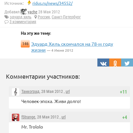
Источник:
ridus.ru/news/34552/
Добавил
yache
28 Мая 2012
эдуард хиль
Россия
,
Санкт-Петербург
3 комментария
На эту же тему:
Эдуард Хиль скончался на 78-м году
146
жизни
— 4 Июня 2012
Комментарии участников:
Танкоград
, 28 Мая 2012 ,
url
+11
Человек-эпоха. Живи долго!
fStrange
, 28 Мая 2012 ,
url
+4
Mr. Trololo