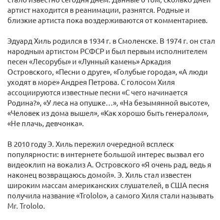
артист находится в реанимации, разнятся. Родные и
близкие артиста пока воздерживаются от комментариев.
Эдуард Хиль родился в 1934 г. в Смоленске. В 1974 г. он стал
народным артистом РСФСР и был первым исполнителем
песен «Лесорубы» и «Лунный камень» Аркадия
Островского, «Песни о друге», «Голубые города», «А люди
уходят в море» Андрея Петрова. С голосом Хиля
ассоциируются известные песни «С чего начинается
Родина?», «У леса на опушке…», «На безымянной высоте»,
«Человек из дома вышел», «Как хорошо быть генералом»,
«Не плачь, девчонка».
В 2010 году Э. Хиль пережил очередной всплеск
популярности: в интернете большой интерес вызвал его
видеоклип на вокализ А. Островского «Я очень рад, ведь я
наконец возвращаюсь домой». Э. Хиль стал известен
широким массам американских слушателей, в США песня
получила название «Trololo», а самого Хиля стали называть
Mr. Trololo.