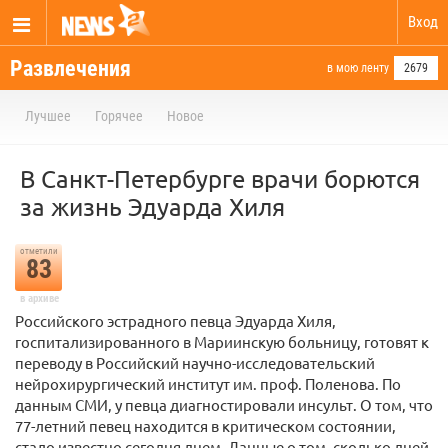
Вход
Развлечения
в мою ленту
2679
Лучшее
Горячее
Новое
В Санкт-Петербурге врачи борются
за жизнь Эдуарда Хиля
отметили
83
в архиве
Российского эстрадного певца Эдуарда Хиля,
госпитализированного в Мариинскую больницу, готовят к
переводу в Российский научно-исследовательский
нейрохирургический институт им. проф. Поленова. По
данным СМИ, у певца диагностировали инсульт. О том, что
77-летний певец находится в критическом состоянии,
стало известно сегодня днем. Данные о том, сколько дней