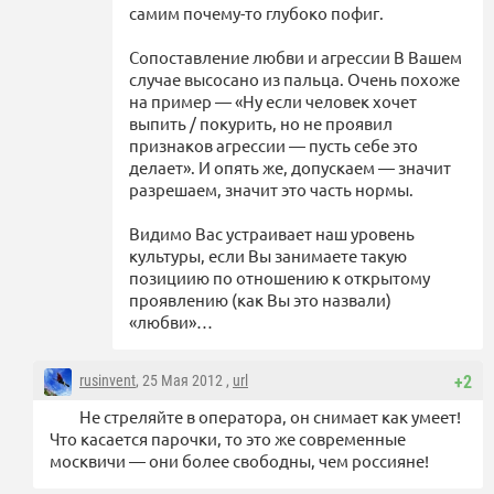
самим почему-то глубоко пофиг.
Сопоставление любви и агрессии В Вашем
случае высосано из пальца. Очень похоже
на пример — «Ну если человек хочет
выпить / покурить, но не проявил
признаков агрессии — пусть себе это
делает». И опять же, допускаем — значит
разрешаем, значит это часть нормы.
Видимо Вас устраивает наш уровень
культуры, если Вы занимаете такую
позициию по отношению к открытому
проявлению (как Вы это назвали)
«любви»…
rusinvent
, 25 Мая 2012 ,
url
+2
Не стреляйте в оператора, он снимает как умеет!
Что касается парочки, то это же современные
москвичи — они более свободны, чем россияне!