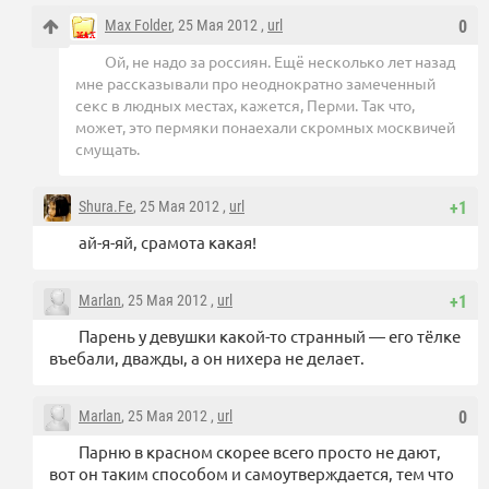
Max Folder
, 25 Мая 2012 ,
url
0
Ой, не надо за россиян. Ещё несколько лет назад
мне рассказывали про неоднократно замеченный
секс в людных местах, кажется, Перми. Так что,
может, это пермяки понаехали скромных москвичей
смущать.
Shura.Fe
, 25 Мая 2012 ,
url
+1
ай-я-яй, срамота какая!
Marlan
, 25 Мая 2012 ,
url
+1
Парень у девушки какой-то странный — его тёлке
въебали, дважды, а он нихера не делает.
Marlan
, 25 Мая 2012 ,
url
0
Парню в красном скорее всего просто не дают,
вот он таким способом и самоутверждается, тем что