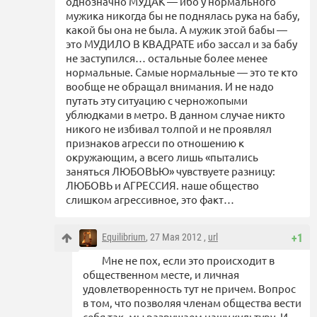
однозначно МУДАК — ибо у нормального
мужика никогда бы не поднялась рука на бабу,
какой бы она не была. А мужик этой бабы —
это МУДИЛО В КВАДРАТЕ ибо зассал и за бабу
не заступился… остальные более менее
нормальные. Самые нормальные — это те кто
вообще не обращал внимания. И не надо
путать эту ситуацию с черножопыми
ублюдками в метро. В данном случае никто
никого не избивал толпой и не проявлял
признаков агресси по отношению к
окружающим, а всего лишь «пытались
заняться ЛЮБОВЬЮ» чувствуете разницу:
ЛЮБОВЬ и АГРЕССИЯ. наше общество
слишком агрессивное, это факт…
Equilibrium
, 27 Мая 2012 ,
url
+1
Мне не пох, если это происходит в
общественном месте, и личная
удовлетворенность тут не причем. Вопрос
в том, что позволяя членам общества вести
себя так, мы разрушаем нашу культуру. И