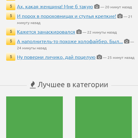
Ах, какая женщина! Мне б такую
5
— 20 минут назад
И порох в пороховницах и стулья крепкие!
5
— 21
минуту назад
Кажется замаскировался
5
— 22 минуты назад
А наполнитель-то похоже холофайбер. Был...
5
—
24 минуты назад
Ну поверни личико, дай поцелую
5
— 25 минут назад
Лучшее в категории