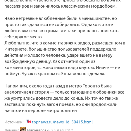
пассажиров и закончилось классическим мордобоем.
Явно нетрезвые влюбленные были в меньшинстве, но
просто так сдаваться не собирались. Однако в итоге
любителям секс-экстрима все-таки пришлось поискать
себе другое место…
Любопытно, что в комментариях к видео, размещенном в
Интернете, большинство пользователей поддержало
действия молодого человека, ударившего не в меру
возбужденную девицу. Как отметил один из
комменаторов, «с животными надо кнутом. Иначе — не
поймут. Чувак в красном всё правильно сделал».
Напомним, около года назад в метро Торонто была
аналогичная история — только тамошние любовники все
же ухитрились довести дело до конца. Их точно так же
заставили покинуть вагон поезда, но они продолжили
начатое на перроне метрополитен
Источник:
topnews.ru/news_id_50415.html
Добавил
Никандрович
25 Мая 2012