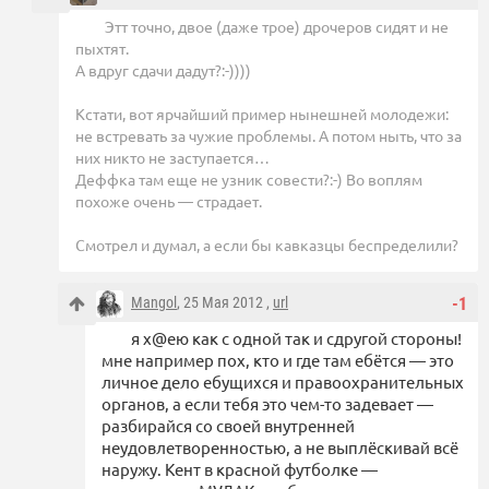
Этт точно, двое (даже трое) дрочеров сидят и не
пыхтят.
А вдруг сдачи дадут?:-))))
Кстати, вот ярчайший пример нынешней молодежи:
не встревать за чужие проблемы. А потом ныть, что за
них никто не заступается…
Деффка там еще не узник совести?:-) Во воплям
похоже очень — страдает.
Смотрел и думал, а если бы кавказцы беспределили?
Mangol
, 25 Мая 2012 ,
url
-1
я х@ею как с одной так и сдругой стороны!
мне например пох, кто и где там ебётся — это
личное дело ебущихся и правоохранительных
органов, а если тебя это чем-то задевает —
разбирайся со своей внутренней
неудовлетворенностью, а не выплёскивай всё
наружу. Кент в красной футболке —