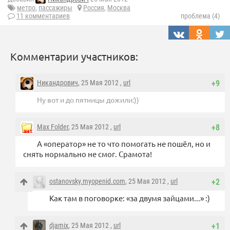
метро
,
пассажиры
Россия
,
Москва
11 комментариев
проблема (4)
Комментарии участников:
Никандрович
, 25 Мая 2012 ,
url
+9
Ну вот и до пятницы дожили:))
Max Folder
, 25 Мая 2012 ,
url
+8
А «оператор» не то что помогать не пошёл, но и
снять нормально не смог. Срамота!
ostanovsky.myopenid.com
, 25 Мая 2012 ,
url
+2
Как там в поговорке: «за двумя зайцами...» :)
djamix
, 25 Мая 2012 ,
url
+1