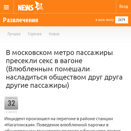
Вход
Развлечения
в мою ленту
2679
Лучшее
Горячее
Новое
В московском метро пассажиры
пресекли секс в вагоне
(Влюбленным помешали
насладиться обществом друг друга
другие пассажиры)
отметили
32
в архиве
Инцидент произошел на перегоне в районе станции
«Нагатинская». Поведение влюбленной парочки в
общественном транспорте привело в бешенство других