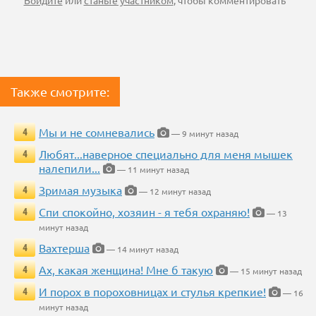
Войдите
или
станьте участником
, чтобы комментировать
Также смотрите:
Мы и не сомневались
4
— 9 минут назад
Любят...наверное специально для меня мышек
4
налепили...
— 11 минут назад
Зримая музыка
4
— 12 минут назад
Спи спокойно, хозяин - я тебя охраняю!
4
— 13
минут назад
Вахтерша
4
— 14 минут назад
Ах, какая женщина! Мне б такую
4
— 15 минут назад
И порох в пороховницах и стулья крепкие!
4
— 16
минут назад