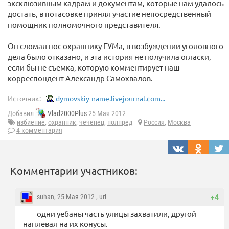
эксклюзивным кадрам и документам, которые нам удалось
достать, в потасовке принял участие непосредственный
помощник полномочного представителя.
Он сломал нос охраннику ГУМа, в возбуждении уголовного
дела было отказано, и эта история не получила огласки,
если бы не съемка, которую комментирует наш
корреспондент Александр Самохвалов.
Источник:
dymovskiy-name.livejournal.com...
Добавил
Vlad2000Plus
25 Мая 2012
избиение
,
охранник
,
чеченец
,
полпред
Россия
,
Москва
4 комментария
Комментарии участников:
suhan
, 25 Мая 2012 ,
url
+4
одни уебаны часть улицы захватили, другой
наплевал на их конусы.