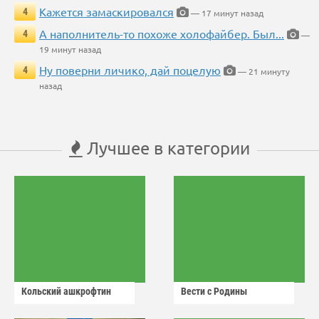
Кажется замаскировался
4
— 17 минут назад
А наполнитель-то похоже холофайбер. Был...
4
—
19 минут назад
Ну поверни личико, дай поцелую
4
— 21 минуту
назад
Лучшее в категории
Кольский ашкрофтин
Вести с Родины