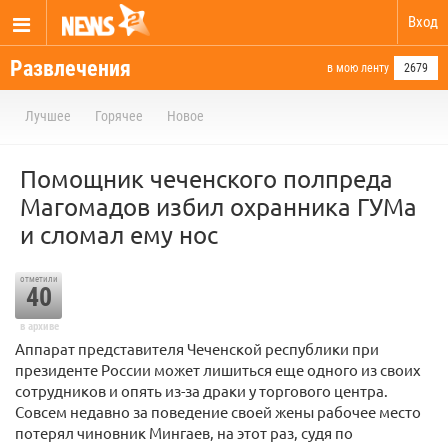
Вход
Развлечения
в мою ленту
2679
Лучшее
Горячее
Новое
Помощник чеченского полпреда
Магомадов избил охранника ГУМа
и сломал ему нос
отметили
40
в архиве
Аппарат представителя Чеченской республики при
президенте России может лишиться еще одного из своих
сотрудников и опять из-за драки у торгового центра.
Совсем недавно за поведение своей жены рабочее место
потерял чиновник Мингаев, на этот раз, судя по