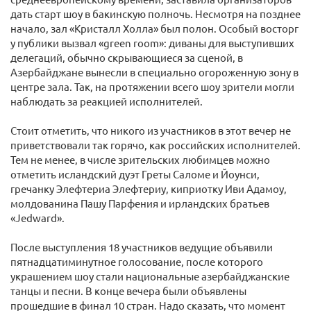
дать старт шоу в бакинскую полночь. Несмотря на позднее
начало, зал «Кристалл Холла» был полон. Особый восторг
у публики вызвал «green room»: диваны для выступивших
делегаций, обычно скрывающиеся за сценой, в
Азербайджане вынесли в специально огороженную зону в
центре зала. Так, на протяжении всего шоу зрители могли
наблюдать за реакцией исполнителей.
Стоит отметить, что никого из участников в этот вечер не
приветствовали так горячо, как российских исполнителей.
Тем не менее, в числе зрительских любимцев можно
отметить исландский дуэт Греты Саломе и Йоунси,
гречанку Элефтериа Элефтериу, киприотку Иви Адамоу,
молдованина Пашу Парфения и ирландских братьев
«Jedward».
После выступления 18 участников ведущие объявили
пятнадцатиминутное голосование, после которого
украшением шоу стали национальные азербайджанские
танцы и песни. В конце вечера были объявлены
прошедшие в финал 10 стран. Надо сказать, что момент