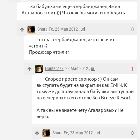
За бабушками еще азербайджанец Эмин
Агаларов стоит ))) Что как бы могут и победить
Shura.Fe
, 23 Мая 2012 ,
url
0
что за азербайджанец и что значит
«стоит»?
Продюсер что-ли?
Hunter777
, 23 Мая 2012 ,
url
-1
Скорее просто спонсор :-) Он сам
выступать будет на закрытии как EMIN. К
тому же до полуфинала бабушки выступали
на вечеринке в его отеле Sea Breeze Resort.
А так вы не знаете чету Агаларовых? Не
верю.
Shura.Fe
, 23 Мая 2012 ,
url
0