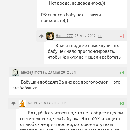
Нет вроде, не доводилось))
PS: спонсор бабушек — звучит
прикольно)))
Hunter777
, 23 Мая 2012 ,
url
-1
Значит видимо намекнули, что
бабушек надо проспонсировать,
чтобы Крокусу не мешали работать
aleksejtimofeev
, 23 Мая 2012 ,
url
+4
Бабушки победят! За них все проголосуют — это
же бабушки!
Netto
, 23 Мая 2012 ,
url
+2
Вот да! Всем известно, что нет добрее в целом
свете человека, чем бабушка. Это 100%-я защита
от любых неприятностей, которые могут вам
угрожать в 5 лет — даже от маминого гнева, и от