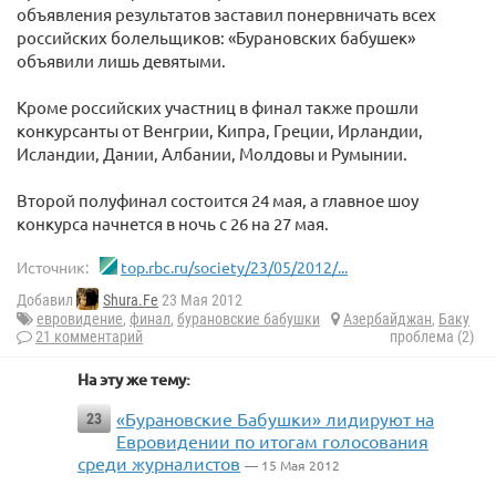
объявления результатов заставил понервничать всех
российских болельщиков: «Бурановских бабушек»
объявили лишь девятыми.
Кроме российских участниц в финал также прошли
конкурсанты от Венгрии, Кипра, Греции, Ирландии,
Исландии, Дании, Албании, Молдовы и Румынии.
Второй полуфинал состоится 24 мая, а главное шоу
конкурса начнется в ночь с 26 на 27 мая.
Источник:
top.rbc.ru/society/23/05/2012/...
Добавил
Shura.Fe
23 Мая 2012
евровидение
,
финал
,
бурановские бабушки
Азербайджан
,
Баку
21 комментарий
проблема (2)
На эту же тему:
«Бурановские Бабушки» лидируют на
23
Евровидении по итогам голосования
среди журналистов
— 15 Мая 2012