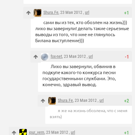
Shura.Fe
, 23 Мая 2012 ,
url
+1
сами вы из тех, кто обозлен на жизнь)))
лихо вы завернули! делать такие серьезные
выводы из того, что мне не глянулось
Билана выступление)))
fox-net
, 23 Мая 2012 ,
url
-1
Лихо вы завернули, обвинив в
подкупе какого-то конкурса песни
государственными службами. Это,
конечно, здравый вывод.
Shura.Fe
, 23 Мая 2012 ,
url
+2
я же на жизнь обозлена, что с меня
взять)
jour_vern
, 23 Мая 2012 ,
url
+1