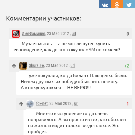
Комментарии участников:
ИмяФамилия
, 23 Мая 2012 ,
url
0
Мучает мысль — а не мог ли путен купить
евровидение, как до этого «купил» ЧМ по хоккею?
Shura.Fe
, 23 Мая 2012 ,
url
+2
уже покупали, когда Билан с Плющенко были.
Ничем другим я их победу объяснить не могу.
А в покупку хоккея — НЕ ВЕРЮ!!!
fox-net
, 23 Мая 2012 ,
url
-1
Мне его выступление тогда очень
понравилось. А вы просто из тех, кто обозлен
на жизнь и видит только везде плохое. Это
пройдет.