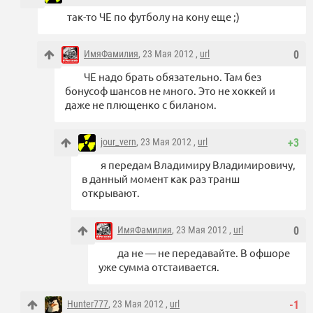
так-то ЧЕ по футболу на кону еще ;)
ИмяФамилия
, 23 Мая 2012 ,
url
0
ЧЕ надо брать обязательно. Там без
бонусоф шансов не много. Это не хоккей и
даже не плющенко с биланом.
jour_vern
, 23 Мая 2012 ,
url
+3
я передам Владимиру Владимировичу,
в данный момент как раз транш
открывают.
ИмяФамилия
, 23 Мая 2012 ,
url
0
да не — не передавайте. В офшоре
уже сумма отстаивается.
Hunter777
, 23 Мая 2012 ,
url
-1