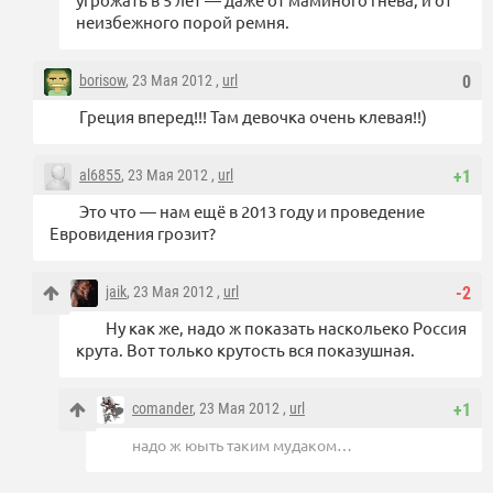
неизбежного порой ремня.
borisow
, 23 Мая 2012 ,
url
0
Греция вперед!!! Там девочка очень клевая!!)
al6855
, 23 Мая 2012 ,
url
+1
Это что — нам ещё в 2013 году и проведение
Евровидения грозит?
jaik
, 23 Мая 2012 ,
url
-2
Ну как же, надо ж показать наскольеко Россия
крута. Вот только крутость вся показушная.
comander
, 23 Мая 2012 ,
url
+1
надо ж юыть таким мудаком…