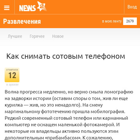
Вход
Развлечения
в мою ленту
2679
Лучшее
Горячее
Новое
Как снимать сотовым телефоном
отметили
12
в архиве
Волна прогресса медленно, но верно смыла ломографию
на задворки истории (оставим споры о том, жив ли еще
курилка — жив, но это ненадолго). На смену
маргинальному фототечению пришла мобилография.
Редкий современный сотовый телефон или карманный
компьютер не оснащен маленькой фотокамерой. И
некоторые их владельцы активно пользуются этим
дополнительным «прибамбасом». К сожалению,