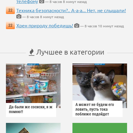
телефону
— 8 часов 8 минут назад
Техника безопасности?.. А-а-а... Нет, не слышали!
22
— 8 часов 8 минут назад
Хрен природу победишь!
22
— 8 часов 10 минут назад
Лучшее в категории
А может не будем его
Да были же сосиски, я ж
ловить, пусть тока
помню!!
поближе подойдет