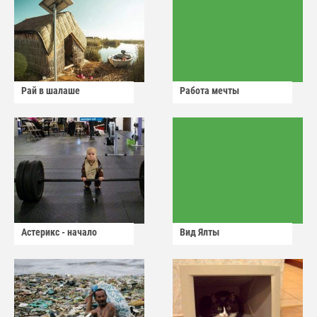
Рай в шалаше
Работа мечты
Астерикс - начало
Вид Ялты