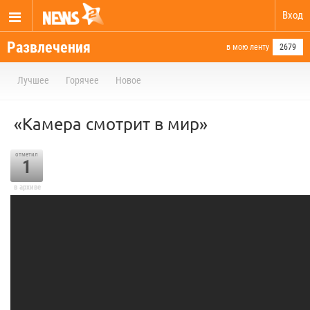
Вход
Развлечения
в мою ленту
2679
Лучшее
Горячее
Новое
«Камера смотрит в мир»
отметил
1
в архиве