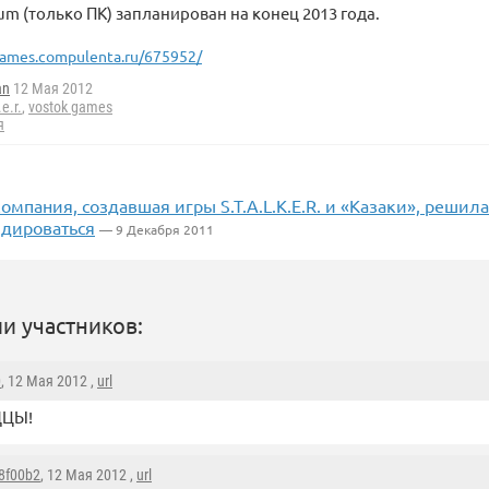
um (только ПК) запланирован на конец 2013 года.
ames.compulenta.ru/675952/
an
12 Мая 2012
.e.r.
,
vostok games
я
омпания, создавшая игры S.T.A.L.K.E.R. и «Казаки», решила
дироваться
— 9 Декабря 2011
и участников:
0
, 12 Мая 2012 ,
url
ЦЫ!
8f00b2
, 12 Мая 2012 ,
url