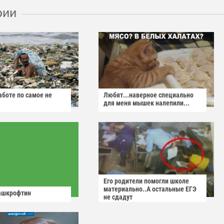
рии
аботе по самое не
Любят...наверное специально
для меня мышек налепили...
Его родители помогли школе
материально..А остальные ЕГЭ
ашкрофтин
не сдадут