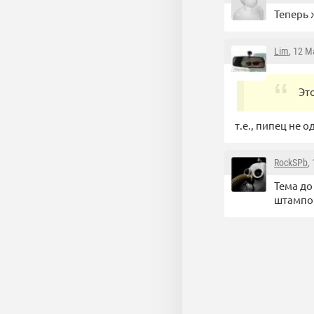
Теперь 
Lim
, 12 М
Это
т.е., пипец не 
RockSPb
,
Тема до
штампо