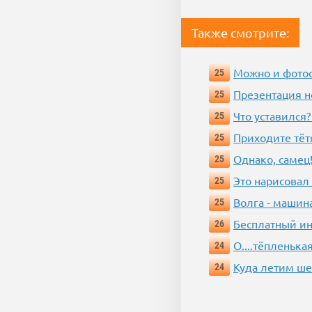
Также смотрите:
Можно и фотос
25
Презентация 
25
Что уставился?
25
Приходите тёт
25
Однако, самец!
25
Это нарисовал
25
Волга - машин
25
Бесплатный ин
26
О....тёпленькая
24
Куда летим ш
24