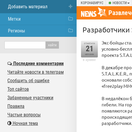
КОРОНАВИРУС
НОВОСТИ
Добавить материал
Развлеч
Метки
Разработчики S
Регионы
Экс-бойцы ста
отметили
21
условно-беспл
проекта S.T.A.L
человек
в архиве
Последние комментарии
В декабре про
Читайте новости в телеграм
S.T.A.L.K.E.R.
основали собс
Сообщить об ошибке
«free2play MM
Топ сайтов
Забаненные участники
В недалёком б
гибели. На го
Правила
появляются ра
Частые вопросы
происходящего
разработчики
Ночная тема