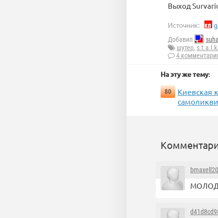
Выход Survari
Источник:
g
Добавил
suh
шутер
,
s.t.a.l.k
4 комментари
На эту же тему:
Киевская к
80
самоликви
Комментари
bmaxell2
МОЛОД
d41d8cd9