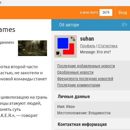
И
Вход
в мою ленту
2679
Об авторе
Games
suhan
зданием
Профиль
|
Статистика
Message: Хто это?
ботка второй части
Последние добавленные новости
частью, не захотели и
Одобренные новости
 новой команды станет
Френдлента последних новостей
Последние комментарии
Личные данные
 цивилизацию на грань
тицы атакуют людей,
Имя: Иван
онять суть
Местоположение: Владивосток
K.E.R.», — говорят
Контактная информация