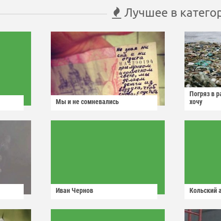
Лучшее в катего
Погряз в р
Мы и не сомневались
хочу
Иван Чернов
Кольский 