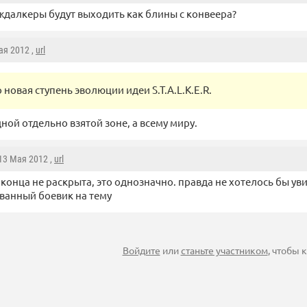
ждалкеры будут выходить как блины с конвеера?
ая 2012 ,
url
 новая ступень эволюции идеи S.T.A.L.K.E.R.
одной отдельно взятой зоне, а всему миру.
 13 Мая 2012 ,
url
 конца не раскрыта, это однозначно. правда не хотелось бы ув
ванный боевик на тему
Войдите
или
станьте участником
, чтобы