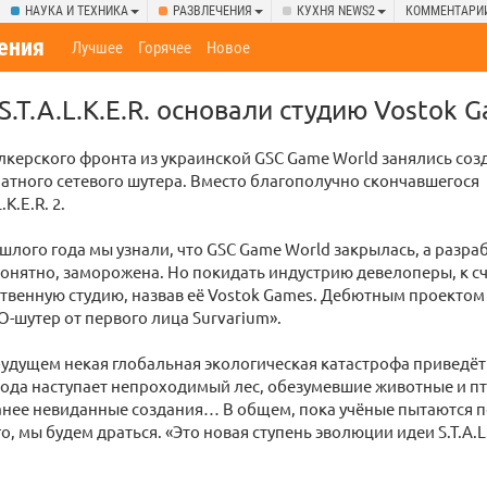
НАУКА И ТЕХНИКА
РАЗВЛЕЧЕНИЯ
КУХНЯ NEWS2
КОММЕНТАРИ
ения
Лучшее
Горячее
Новое
.T.A.L.K.E.R. основали студию Vostok 
лкерского фронта из украинской GSC Game World занялись со
атного сетевого шутера. Вместо благополучно скончавшегося
.K.E.R. 2.
шлого года мы узнали, что GSC Game World закрылась, а разра
, понятно, заморожена. Но покидать индустрию девелоперы, к с
твенную студию, назвав её Vostok Games. Дебютным проектом
O-шутер от первого лица Survarium».
удущем некая глобальная экологическая катастрофа приведёт
рода наступает непроходимый лес, обезумевшие животные и п
нее невиданные создания… В общем, пока учёные пытаются п
, мы будем драться. «Это новая ступень эволюции идеи S.T.A.L.
.