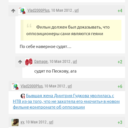
Vlad2000Plus
, 10 Мая 2012 ,
url
+4
Фильм должен был доказывать, что
оппозиционеры сами являются геями
По себе наверное судят…
Damage
, 10 Мая 2012 ,
url
+2
судят по Пескову, ага
Vlad2000Plus
, 10 Мая 2012 ,
url
+6
Бывшая жена Дмитрия Гудкова уволилась с
НТВ из-за того, что не захотела его «мочить» в новом
фильме-компромате об оппозиции
ку
, 10 Мая 2012 ,
url
+3