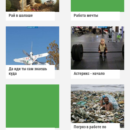
Рай в шалаше
Работа мечты
Да иди ты сам знаешь
куда
Астерикс - начало
Погряз в работе по