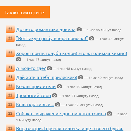
Также смотрите:
До чего романтика довела
22
— 1 час 45 минут назад
"Вот такую рыбу вчера поймал!"
22
— 1 час 46 минут
назад
Хорош поить голубя колой! это ж голимая химия!
22
— 1 час 47 минут назад
А моя-то где?
21
— 1 час 48 минут назад
Дай хоть я тебя приласкаю!
21
— 1 час 49 минут назад
Козлы прилетели
22
— 1 час 50 минут назад
Троянский слон
22
— 1 час 51 минуту назад
Кеша красивый...
22
— 1 час 52 минуты назад
Собака - выражение достоинств хозяина
22
— 2 часа
1 минуту назад
Вот, смотри: Горячая телочка ищет своего бугая.
22