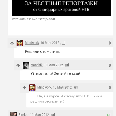
источник: cs5467.userapi.com
Mindwork
, 10 Мая 2012 ,
url
0
Решили отомстить.
Vanchik
, 10 Мая 2012 ,
url
0
Отомстили! Фото 6-го мая!
Mindwork
, 10 Мая 2012 ,
url
0
Не, я в курсе. Я к тому, что НТВ-шники
решили отомстить :)
Fireleo
, 11 Мая 2012 ,
url
+1