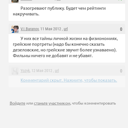
Разогревают публику. Будет чем рейтинги
накручивать.
V.I.Baranov
, 11 Мая 2012 ,
url
0
У них все тайны личной жизни на физиономиях,
грейские портреты (надо бы конечно сказать
дезеловские, но грейские звучит более узнаваемо).
Фильмы ничего не добавят и не убавят.
Yozyk
, 12 Мая 2012 ,
url
0
Комментарий скрыт. Нажмите, чтобы показать.
Войдите
или
станьте участником
, чтобы комментировать