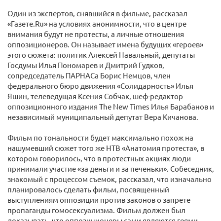
Один из экспертов, снявшийся в фильме, рассказал
«Газете.Ru» на условиях анонимности, что в центре
внимания будут не протесты, а личные отношения
оппозиционеров. Он называет имена будущих «героев»
этого сюжета: политик Алексей Навальный, депутаты
Госдумы Илья Пономарев и Дмитрий Гудков,
сопредседатель ПАРНАСа Борис Немцов, член
федерального бюро движения «Солидарность» Илья
Яшин, телеведущая Ксения Собчак, шеф-редактор
оппозиционного издания The New Times Илья Барабанов и
независимый муниципальный депутат Вера Кичанова.
Фильм по тональности будет максимально похож на
нашумевший сюжет того же НТВ «Анатомия протеста», в
котором говорилось, что в протестных акциях люди
принимали участие «за деньги и за печеньки». Собеседник,
знакомый с процессом съемок, рассказал, что изначально
планировалось сделать фильм, посвященный
выступлениям оппозиции против законов о запрете
пропаганды гомосексуализма. Фильм должен был
доказывать, что оппозиционеры сами являются геями,